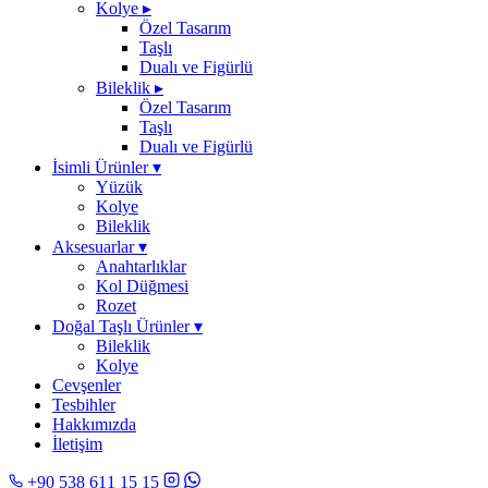
Kolye
▸
Özel Tasarım
Taşlı
Dualı ve Figürlü
Bileklik
▸
Özel Tasarım
Taşlı
Dualı ve Figürlü
İsimli Ürünler
▾
Yüzük
Kolye
Bileklik
Aksesuarlar
▾
Anahtarlıklar
Kol Düğmesi
Rozet
Doğal Taşlı Ürünler
▾
Bileklik
Kolye
Cevşenler
Tesbihler
Hakkımızda
İletişim
+90 538 611 15 15