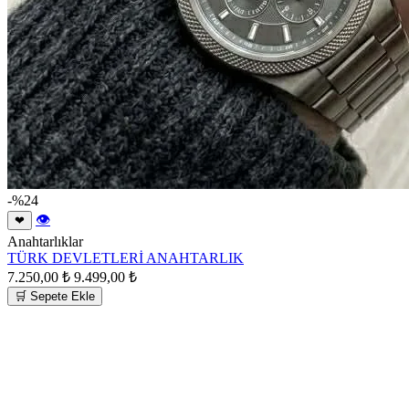
-%24
👁
❤
Anahtarlıklar
TÜRK DEVLETLERİ ANAHTARLIK
7.250,00 ₺
9.499,00 ₺
🛒 Sepete Ekle