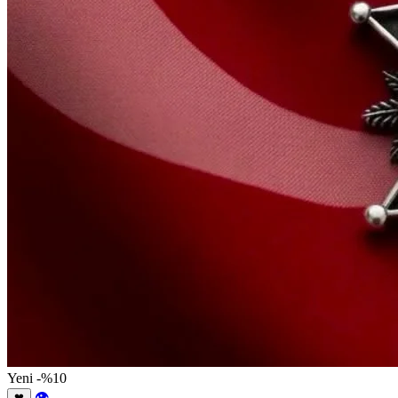
Yeni
-%10
👁
❤