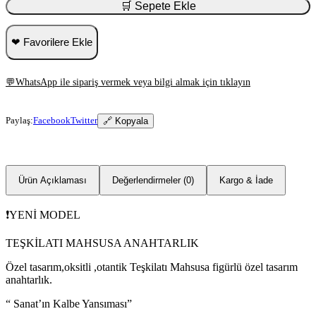
🛒 Sepete Ekle
❤ Favorilere Ekle
💬
WhatsApp ile sipariş vermek veya bilgi almak için tıklayın
Paylaş:
Facebook
Twitter
🔗 Kopyala
Ürün Açıklaması
Değerlendirmeler (0)
Kargo & İade
❗️YENİ MODEL
TEŞKİLATI MAHSUSA ANAHTARLIK
Özel tasarım,oksitli ,otantik Teşkilatı Mahsusa figürlü özel tasarım
anahtarlık.
“ Sanat’ın Kalbe Yansıması”