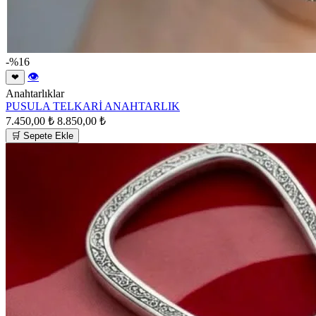
-%16
👁
❤
Anahtarlıklar
PUSULA TELKARİ ANAHTARLIK
7.450,00 ₺
8.850,00 ₺
🛒 Sepete Ekle