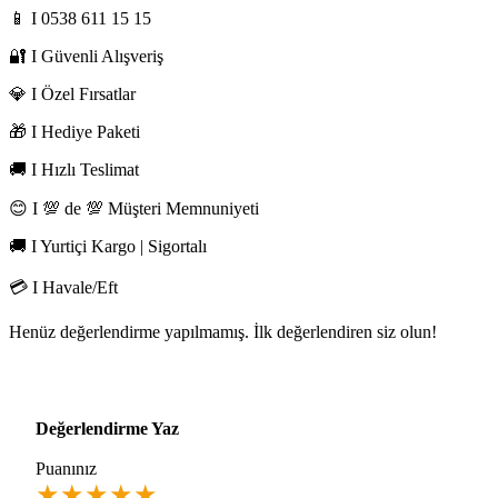
📱 I 0538 611 15 15
🔐 I Güvenli Alışveriş
💎 I Özel Fırsatlar
🎁 I Hediye Paketi
🚚 I Hızlı Teslimat
😊 I 💯 de 💯 Müşteri Memnuniyeti
🚚 I Yurtiçi Kargo | Sigortalı
💳 I Havale/Eft
Henüz değerlendirme yapılmamış. İlk değerlendiren siz olun!
Değerlendirme Yaz
Puanınız
★
★
★
★
★