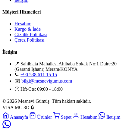
İletişim
Müşteri Hizmetleri
Hesabım
Kargo & İade
Gizlilik Politikası
Çerez Politikası
İletişim
📍
Sahibiata Mahallesi Ahibaba Sokak No:1 Daire:20
(Garanti İşhanı) Meram/KONYA
📞
+90 538 611 15 15
✉️
bilgi@mesnevigumus.com
🕐
Hft-Cts: 09:00 - 18:00
© 2026 Mesnevi Gümüş. Tüm hakları saklıdır.
VISA
MC
3D
🔒
Anasayfa
Ürünler
Sepet
Hesabım
İletişim