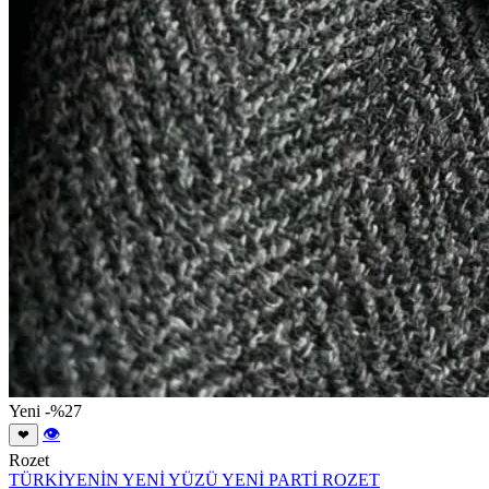
Yeni
-%27
👁
❤
Rozet
TÜRKİYENİN YENİ YÜZÜ YENİ PARTİ ROZET