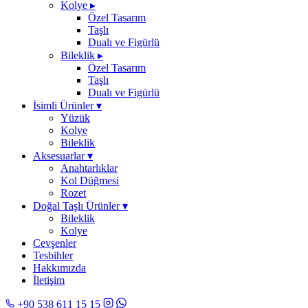
Kolye
▸
Özel Tasarım
Taşlı
Dualı ve Figürlü
Bileklik
▸
Özel Tasarım
Taşlı
Dualı ve Figürlü
İsimli Ürünler
▾
Yüzük
Kolye
Bileklik
Aksesuarlar
▾
Anahtarlıklar
Kol Düğmesi
Rozet
Doğal Taşlı Ürünler
▾
Bileklik
Kolye
Cevşenler
Tesbihler
Hakkımızda
İletişim
+90 538 611 15 15