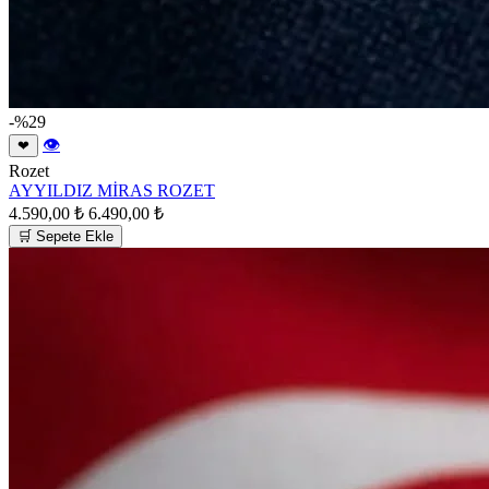
-%29
👁
❤
Rozet
AYYILDIZ MİRAS ROZET
4.590,00 ₺
6.490,00 ₺
🛒 Sepete Ekle