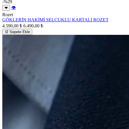
-%29
👁
❤
Rozet
GÖKLERİN HAKİMİ SELÇUKLU KARTALI ROZET
4.590,00 ₺
6.490,00 ₺
🛒 Sepete Ekle