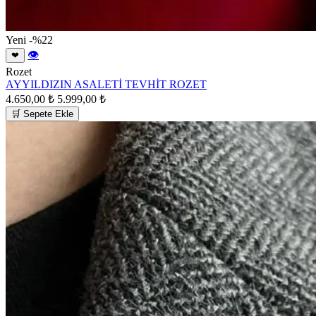
Yeni
-%22
👁
❤
Rozet
AYYILDIZIN ASALETİ TEVHİT ROZET
4.650,00 ₺
5.999,00 ₺
🛒 Sepete Ekle