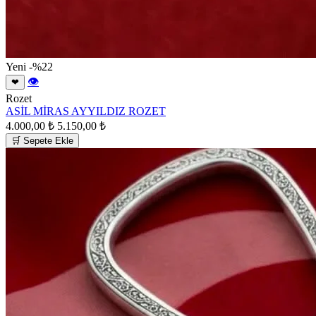
Yeni
-%22
👁
❤
Rozet
ASİL MİRAS AYYILDIZ ROZET
4.000,00 ₺
5.150,00 ₺
🛒 Sepete Ekle