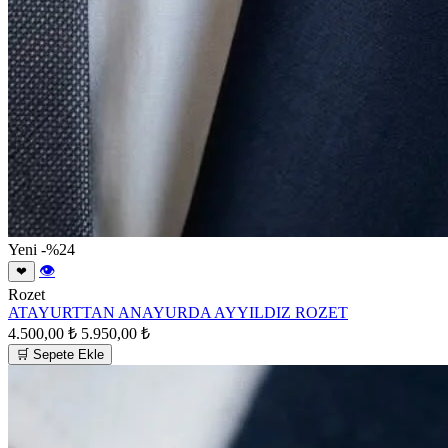
Yeni
-%24
👁
❤
Rozet
ATAYURTTAN ANAYURDA AYYILDIZ ROZET
4.500,00 ₺
5.950,00 ₺
🛒 Sepete Ekle