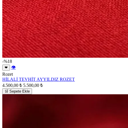
-%18
👁
❤
Rozet
HİLALİ TEVHİT AYYILDIZ ROZET
4.500,00 ₺
5.500,00 ₺
🛒 Sepete Ekle