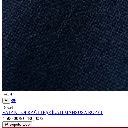
-%29
👁
❤
Rozet
VATAN TOPRAĞI TEŞKİLATI MAHSUSA ROZET
4.590,00 ₺
6.490,00 ₺
🛒 Sepete Ekle