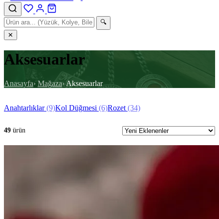
🔍
✕
Aksesuarlar
Anasayfa
›
Mağaza
›
Aksesuarlar
Anahtarlıklar
(9)
Kol Düğmesi
(6)
Rozet
(34)
49
ürün