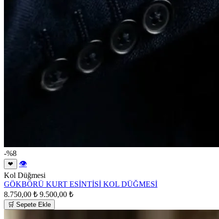
-%8
👁
❤
Kol Düğmesi
GÖKBÖRÜ KURT ESİNTİSİ KOL DÜĞMESİ
8.750,00 ₺
9.500,00 ₺
🛒 Sepete Ekle