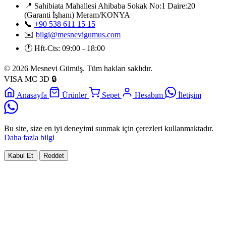
📍
Sahibiata Mahallesi Ahibaba Sokak No:1 Daire:20
(Garanti İşhanı) Meram/KONYA
📞
+90 538 611 15 15
✉️
bilgi@mesnevigumus.com
🕐
Hft-Cts: 09:00 - 18:00
© 2026 Mesnevi Gümüş. Tüm hakları saklıdır.
VISA
MC
3D
🔒
Anasayfa
Ürünler
Sepet
Hesabım
İletişim
Bu site, size en iyi deneyimi sunmak için çerezleri kullanmaktadır.
Daha fazla bilgi
Kabul Et
Reddet