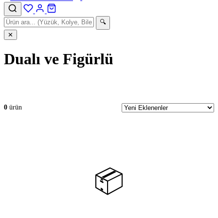
🔍
✕
Dualı ve Figürlü
Anasayfa
›
Mağaza
›
Dualı ve Figürlü
0
ürün
📦