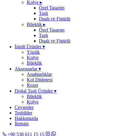
Kolye
▸
Özel Tasarım
Taşlı
Dualı ve Figürlü
Bileklik
▸
Özel Tasarım
Taşlı
Dualı ve Figürlü
İsimli Ürünler
▾
Yüzük
Kolye
Bileklik
Aksesuarlar
▾
Anahtarlıklar
Kol Düğmesi
Rozet
Doğal Taşlı Ürünler
▾
Bileklik
Kolye
Cevşenler
Tesbihler
Hakkımızda
İletişim
+90 538 611 15 15