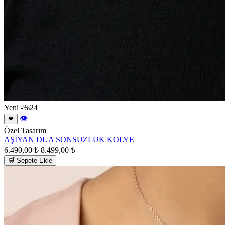
Yeni
-%24
👁
❤
Özel Tasarım
AŞİYAN DUA SONSUZLUK KOLYE
6.490,00 ₺
8.499,00 ₺
🛒 Sepete Ekle