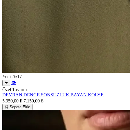
Yeni
-%17
👁
❤
Özel Tasarım
DEVRAN DENGE SONSUZLUK BAYAN KOLYE
5.950,00 ₺
7.150,00 ₺
🛒 Sepete Ekle