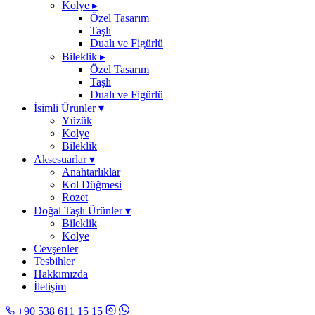
Kolye
▸
Özel Tasarım
Taşlı
Dualı ve Figürlü
Bileklik
▸
Özel Tasarım
Taşlı
Dualı ve Figürlü
İsimli Ürünler
▾
Yüzük
Kolye
Bileklik
Aksesuarlar
▾
Anahtarlıklar
Kol Düğmesi
Rozet
Doğal Taşlı Ürünler
▾
Bileklik
Kolye
Cevşenler
Tesbihler
Hakkımızda
İletişim
+90 538 611 15 15