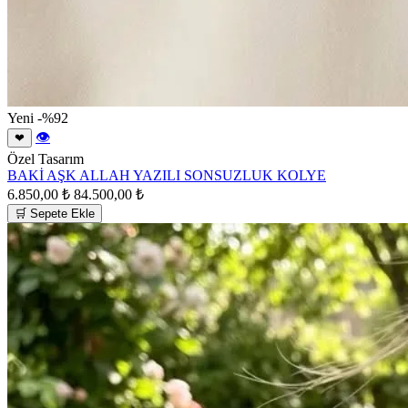
Yeni
-%92
👁
❤
Özel Tasarım
BAKİ AŞK ALLAH YAZILI SONSUZLUK KOLYE
6.850,00 ₺
84.500,00 ₺
🛒 Sepete Ekle