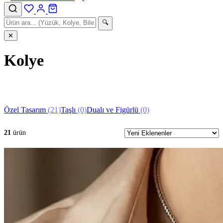
🔍
✕
Kolye
Anasayfa
›
Mağaza
›
Kolye
Özel Tasarım
(21)
Taşlı
(0)
Dualı ve Figürlü
(0)
21
ürün