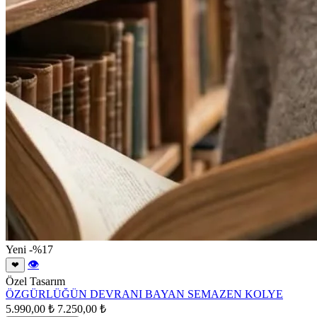
Yeni
-%17
👁
❤
Özel Tasarım
ÖZGÜRLÜĞÜN DEVRANI BAYAN SEMAZEN KOLYE
5.990,00 ₺
7.250,00 ₺