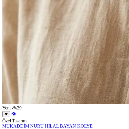
Yeni
-%29
👁
❤
Özel Tasarım
MUKADDİM NURU HİLAL BAYAN KOLYE