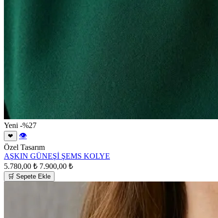
Yeni
-%27
👁
❤
Özel Tasarım
AŞKIN GÜNEŞİ ŞEMS KOLYE
5.780,00 ₺
7.900,00 ₺
🛒 Sepete Ekle