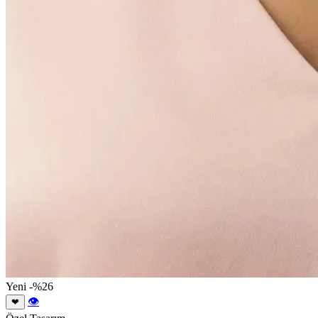
Yeni
-%26
👁
❤