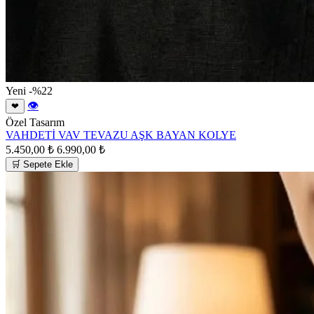
Yeni
-%22
👁
❤
Özel Tasarım
VAHDETİ VAV TEVAZU AŞK BAYAN KOLYE
5.450,00 ₺
6.990,00 ₺
🛒 Sepete Ekle