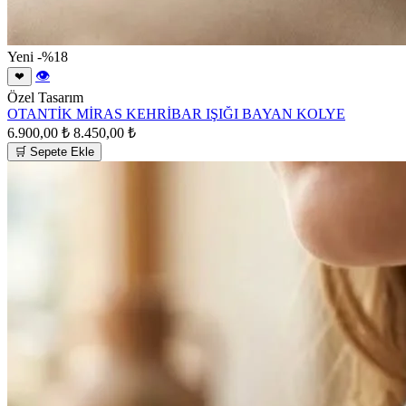
Yeni
-%18
👁
❤
Özel Tasarım
OTANTİK MİRAS KEHRİBAR IŞIĞI BAYAN KOLYE
6.900,00 ₺
8.450,00 ₺
🛒 Sepete Ekle