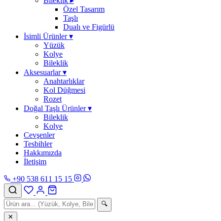
Bileklik
▸
Özel Tasarım
Taşlı
Dualı ve Figürlü
İsimli Ürünler
▾
Yüzük
Kolye
Bileklik
Aksesuarlar
▾
Anahtarlıklar
Kol Düğmesi
Rozet
Doğal Taşlı Ürünler
▾
Bileklik
Kolye
Cevşenler
Tesbihler
Hakkımızda
İletişim
+90 538 611 15 15
🔍
✕