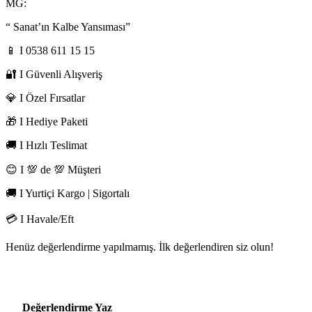
MG:
“ Sanat’ın Kalbe Yansıması”
📱 I 0538 611 15 15
🔐 I Güvenli Alışveriş
💎 I Özel Fırsatlar
🎁 I Hediye Paketi
🚚 I Hızlı Teslimat
😊 I 💯 de 💯 Müşteri
🚚 I Yurtiçi Kargo | Sigortalı
💳 I Havale/Eft
Henüz değerlendirme yapılmamış. İlk değerlendiren siz olun!
Değerlendirme Yaz