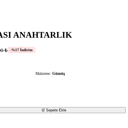
ASI ANAHTARLIK
00 ₺
-%17 İndirim
Malzeme:
Gümüş
🛒 Sepete Ekle