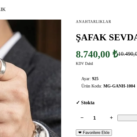
IK
ANAHTARLIKLAR
ŞAFAK SEVD
8.740,00 ₺
10.490,
KDV Dahil
Ayar:
925
Ürün Kodu:
MG-GANH-1004
✓ Stokta
−
+
❤ Favorilere Ekle