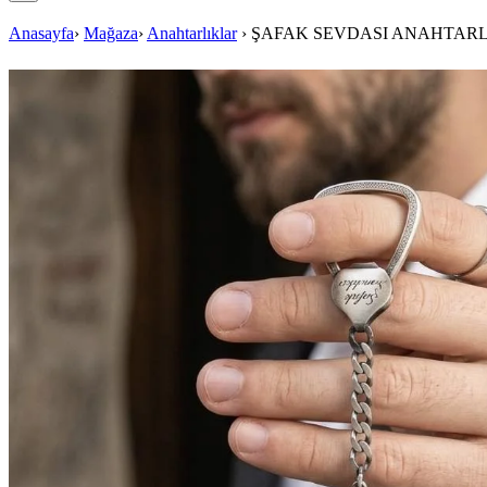
Anasayfa
›
Mağaza
›
Anahtarlıklar
›
ŞAFAK SEVDASI ANAHTARL