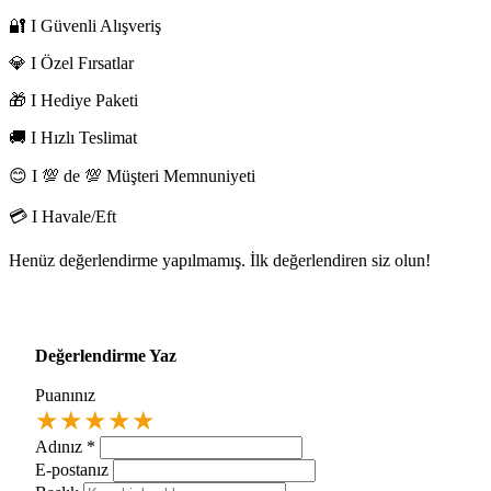
🔐 I Güvenli Alışveriş
💎 I Özel Fırsatlar
🎁 I Hediye Paketi
🚚 I Hızlı Teslimat
😊 I 💯 de 💯 Müşteri Memnuniyeti
💳 I Havale/Eft
Henüz değerlendirme yapılmamış. İlk değerlendiren siz olun!
Değerlendirme Yaz
Puanınız
★
★
★
★
★
Adınız
*
E-postanız