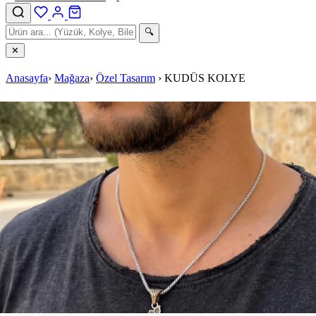
🔍
✕
Anasayfa
›
Mağaza
›
Özel Tasarım
›
KUDÜS KOLYE