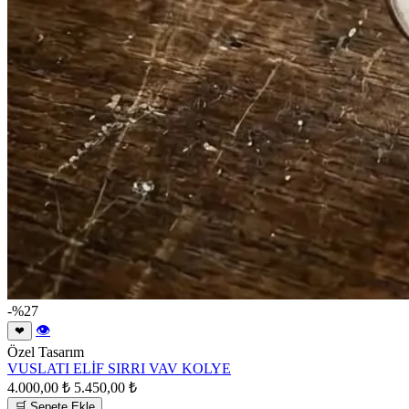
-%27
👁
❤
Özel Tasarım
VUSLATI ELİF SIRRI VAV KOLYE
4.000,00 ₺
5.450,00 ₺
🛒 Sepete Ekle