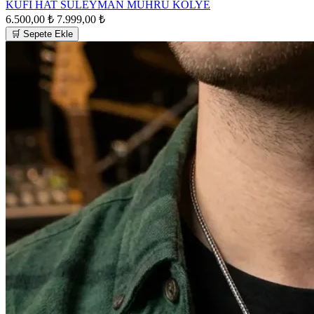
KÜFİ HAT SÜLEYMAN MÜHRÜ KOLYE
6.500,00 ₺
7.999,00 ₺
🛒 Sepete Ekle