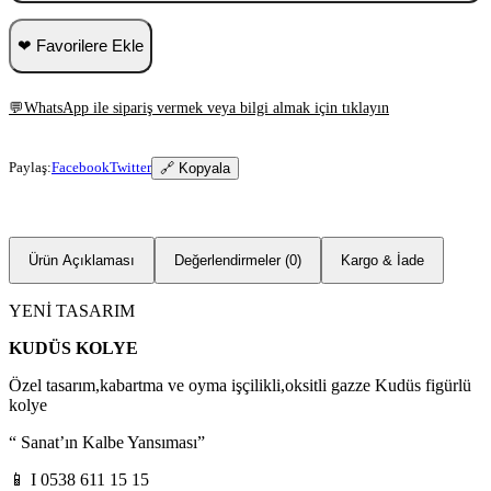
❤ Favorilere Ekle
💬
WhatsApp ile sipariş vermek veya bilgi almak için tıklayın
Paylaş:
Facebook
Twitter
🔗 Kopyala
Ürün Açıklaması
Değerlendirmeler (0)
Kargo & İade
YENİ TASARIM
KUDÜS KOLYE
Özel tasarım,kabartma ve oyma işçilikli,oksitli gazze Kudüs figürlü
kolye
“ Sanat’ın Kalbe Yansıması”
📱 I 0538 611 15 15