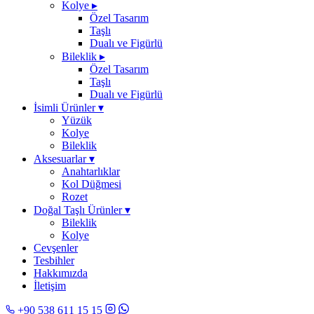
Kolye
▸
Özel Tasarım
Taşlı
Dualı ve Figürlü
Bileklik
▸
Özel Tasarım
Taşlı
Dualı ve Figürlü
İsimli Ürünler
▾
Yüzük
Kolye
Bileklik
Aksesuarlar
▾
Anahtarlıklar
Kol Düğmesi
Rozet
Doğal Taşlı Ürünler
▾
Bileklik
Kolye
Cevşenler
Tesbihler
Hakkımızda
İletişim
+90 538 611 15 15