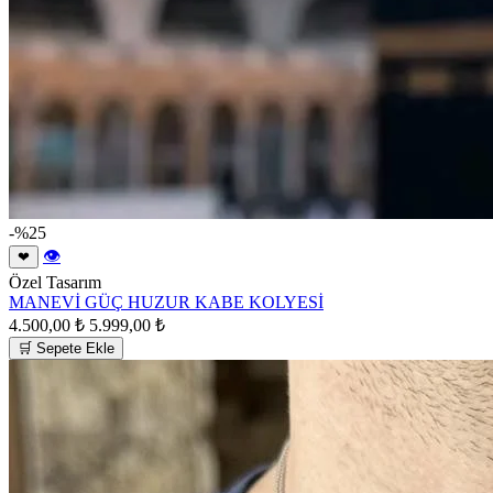
-%25
👁
❤
Özel Tasarım
MANEVİ GÜÇ HUZUR KABE KOLYESİ
4.500,00 ₺
5.999,00 ₺
🛒 Sepete Ekle