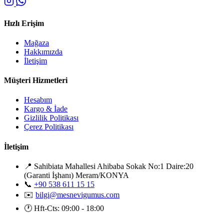
Hızlı Erişim
Mağaza
Hakkımızda
İletişim
Müşteri Hizmetleri
Hesabım
Kargo & İade
Gizlilik Politikası
Çerez Politikası
İletişim
📍
Sahibiata Mahallesi Ahibaba Sokak No:1 Daire:20
(Garanti İşhanı) Meram/KONYA
📞
+90 538 611 15 15
✉️
bilgi@mesnevigumus.com
🕐
Hft-Cts: 09:00 - 18:00