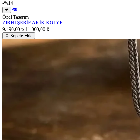
-%14
👁
❤
Özel Tasarım
ZIRHI ŞERİF AKİK KOLYE
9.490,00 ₺
11.000,00 ₺
🛒 Sepete Ekle