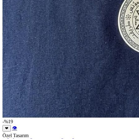
-%19
👁
❤
Özel Tasarım