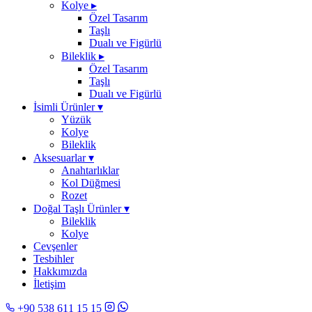
Kolye
▸
Özel Tasarım
Taşlı
Dualı ve Figürlü
Bileklik
▸
Özel Tasarım
Taşlı
Dualı ve Figürlü
İsimli Ürünler
▾
Yüzük
Kolye
Bileklik
Aksesuarlar
▾
Anahtarlıklar
Kol Düğmesi
Rozet
Doğal Taşlı Ürünler
▾
Bileklik
Kolye
Cevşenler
Tesbihler
Hakkımızda
İletişim
+90 538 611 15 15