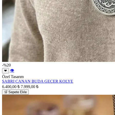
-%20
👁
❤
Özel Tasarım
SABRI CANAN BUDA GEÇER KOLYE
6.400,00 ₺
7.999,00 ₺
🛒 Sepete Ekle