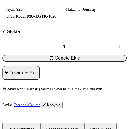
Ayar:
925
Malzeme:
Gümüş
Ürün Kodu:
MG-EGTK-1028
✓ Stokta
−
+
🛒 Sepete Ekle
❤ Favorilere Ekle
💬
WhatsApp ile sipariş vermek veya bilgi almak için tıklayın
Paylaş:
Facebook
Twitter
🔗 Kopyala