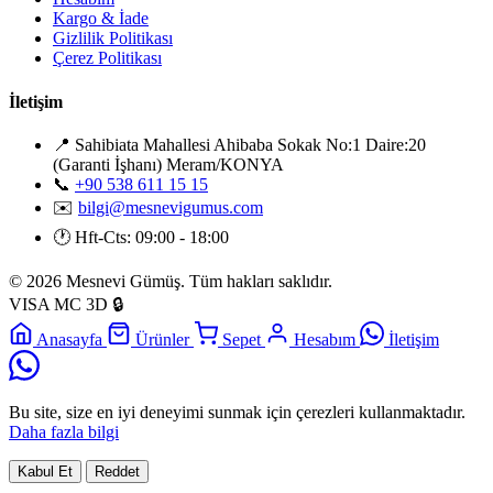
Kargo & İade
Gizlilik Politikası
Çerez Politikası
İletişim
📍
Sahibiata Mahallesi Ahibaba Sokak No:1 Daire:20
(Garanti İşhanı) Meram/KONYA
📞
+90 538 611 15 15
✉️
bilgi@mesnevigumus.com
🕐
Hft-Cts: 09:00 - 18:00
© 2026 Mesnevi Gümüş. Tüm hakları saklıdır.
VISA
MC
3D
🔒
Anasayfa
Ürünler
Sepet
Hesabım
İletişim
Bu site, size en iyi deneyimi sunmak için çerezleri kullanmaktadır.
Daha fazla bilgi
Kabul Et
Reddet