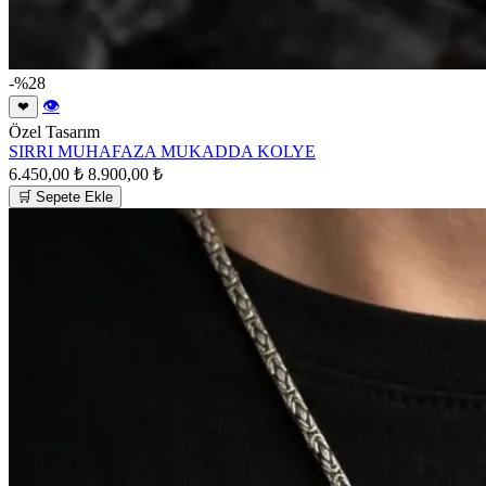
-%28
👁
❤
Özel Tasarım
SIRRI MUHAFAZA MUKADDA KOLYE
6.450,00 ₺
8.900,00 ₺
🛒 Sepete Ekle