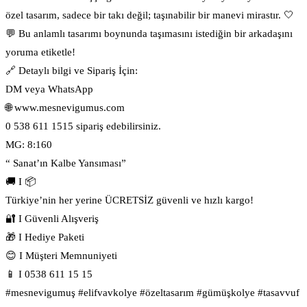
özel tasarım, sadece bir takı değil; taşınabilir bir manevi mirastır. 🤍
💬 Bu anlamlı tasarımı boynunda taşımasını istediğin bir arkadaşını
yoruma etiketle!
🔗 Detaylı bilgi ve Sipariş İçin:
DM veya WhatsApp
🌐 www.mesnevigumus.com
0 538 611 1515 sipariş edebilirsiniz.
MG: 8:160
“ Sanat’ın Kalbe Yansıması”
🚚 I 📦
Türkiye’nin her yerine ÜCRETSİZ güvenli ve hızlı kargo!
🔐 I Güvenli Alışveriş
🎁 I Hediye Paketi
😊 I Müşteri Memnuniyeti
📱 I 0538 611 15 15
#mesnevigumuş #elifvavkolye #özeltasarım #gümüşkolye #tasavvuf