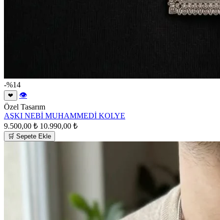
-%14
👁
❤
Özel Tasarım
AŞKI NEBİ MUHAMMEDİ KOLYE
9.500,00 ₺
10.990,00 ₺
🛒 Sepete Ekle