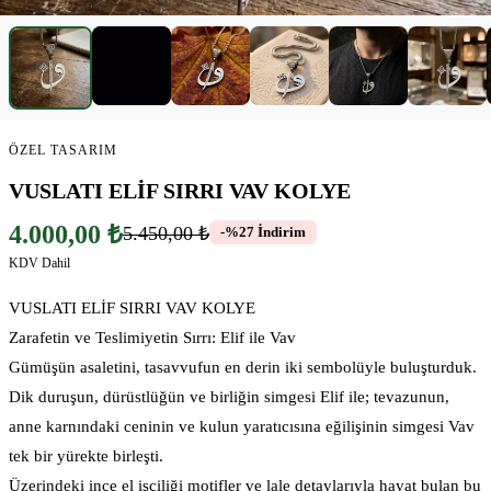
▶
ÖZEL TASARIM
VUSLATI ELİF SIRRI VAV KOLYE
4.000,00 ₺
5.450,00 ₺
-%27 İndirim
KDV Dahil
VUSLATI ELİF SIRRI VAV KOLYE
Zarafetin ve Teslimiyetin Sırrı: Elif ile Vav
Gümüşün asaletini, tasavvufun en derin iki sembolüyle buluşturduk.
Dik duruşun, dürüstlüğün ve birliğin simgesi Elif ile; tevazunun,
anne karnındaki ceninin ve kulun yaratıcısına eğilişinin simgesi Vav
tek bir yürekte birleşti.
Üzerindeki ince el işçiliği motifler ve lale detaylarıyla hayat bulan bu