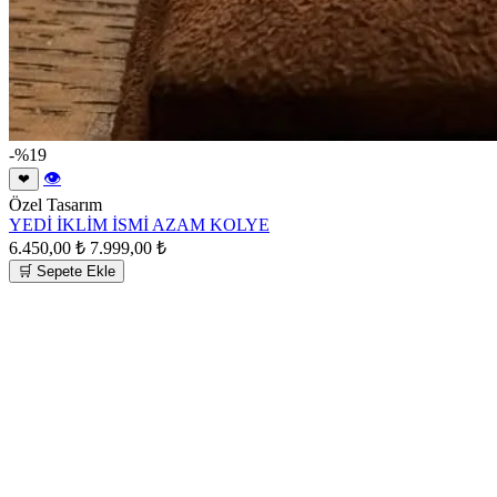
-%19
👁
❤
Özel Tasarım
YEDİ İKLİM İSMİ AZAM KOLYE
6.450,00 ₺
7.999,00 ₺
🛒 Sepete Ekle