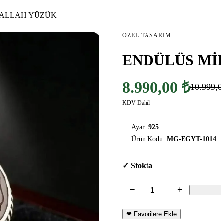
BALLAH YÜZÜK
ÖZEL TASARIM
ENDÜLÜS Mİ
8.990,00 ₺
10.999,
KDV Dahil
Ayar:
925
Ürün Kodu:
MG-EGYT-1014
✓ Stokta
−
+
❤ Favorilere Ekle