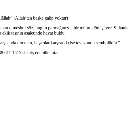
llâllah” (Allah’tan başka galip yoktur)
zınan o meşhur söz, bugün parmağınızda bir mühre dönüşüyor. Sultanla
r akik taşının asaletinde hayat buldu.
karşısında direncin, başarılar karşısında ise tevazunun sembolüdür.”
 611 1515 sipariş edebilirsiniz.