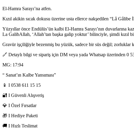
El-Hamra Sarayı’na atfen.
Kızıl akikin sıcak dokusu üzerine usta ellerce nakşedilen “Lâ Gâlibe İ
Yüzyıllar önce Endülüs’ün kalbi El-Hamra Sarayı’nın duvarlarına ka
La GalibAllah, ‘Allah’tan başka galip yoktur’ bilinciyle, şimdi kızıl bi
Gravür işçiliğiyle bezenmiş bu yüzük, sadece bir süs değil; zorluklar 
🔗 Detaylı bilgi ve sipariş için DM veya yada Whatsap üzerinden 0 538
MG: 17:94
“ Sanat’ın Kalbe Yansıması”
📱 I 0538 611 15 15
🔐 I Güvenli Alışveriş
💎 I Özel Fırsatlar
🎁 I Hediye Paketi
🚚 I Hızlı Teslimat