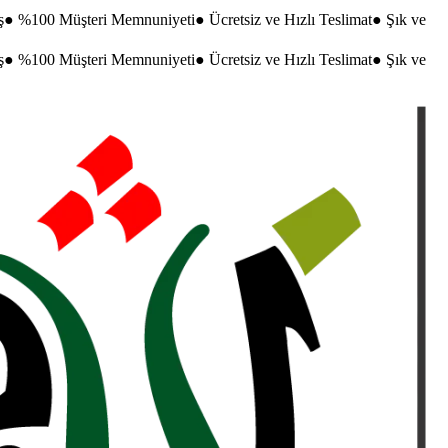
ş
●
%100 Müşteri Memnuniyeti
●
Ücretsiz ve Hızlı Teslimat
●
Şık ve
ş
●
%100 Müşteri Memnuniyeti
●
Ücretsiz ve Hızlı Teslimat
●
Şık ve