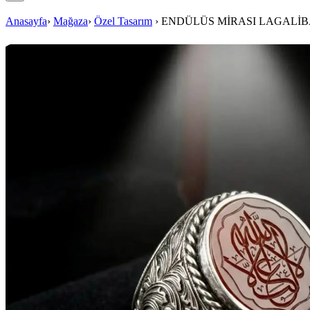
Anasayfa
›
Mağaza
›
Özel Tasarım
›
ENDÜLÜS MİRASI LAGALİ