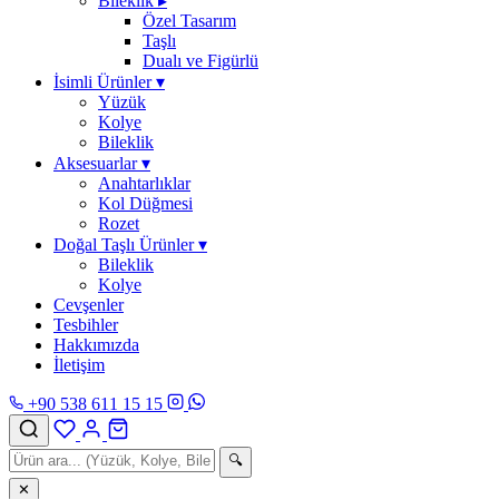
Bileklik
▸
Özel Tasarım
Taşlı
Dualı ve Figürlü
İsimli Ürünler
▾
Yüzük
Kolye
Bileklik
Aksesuarlar
▾
Anahtarlıklar
Kol Düğmesi
Rozet
Doğal Taşlı Ürünler
▾
Bileklik
Kolye
Cevşenler
Tesbihler
Hakkımızda
İletişim
+90 538 611 15 15
🔍
✕