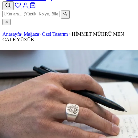
🔍
✕
Anasayfa
›
Mağaza
›
Özel Tasarım
›
HİMMET MÜHRÜ MEN
CALE YÜZÜK