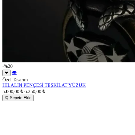
-%20
👁
❤
Özel Tasarım
HİLALİN PENÇESİ TEŞKİLAT YÜZÜK
5.000,00 ₺
6.250,00 ₺
🛒 Sepete Ekle