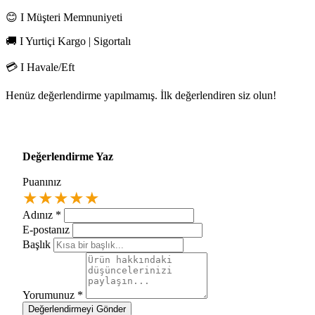
😊 I Müşteri Memnuniyeti
🚚 I Yurtiçi Kargo | Sigortalı
💳 I Havale/Eft
Henüz değerlendirme yapılmamış. İlk değerlendiren siz olun!
Değerlendirme Yaz
Puanınız
★
★
★
★
★
Adınız
*
E-postanız
Başlık
Yorumunuz
*
Değerlendirmeyi Gönder