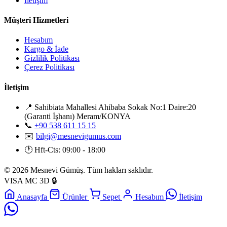
İletişim
Müşteri Hizmetleri
Hesabım
Kargo & İade
Gizlilik Politikası
Çerez Politikası
İletişim
📍
Sahibiata Mahallesi Ahibaba Sokak No:1 Daire:20
(Garanti İşhanı) Meram/KONYA
📞
+90 538 611 15 15
✉️
bilgi@mesnevigumus.com
🕐
Hft-Cts: 09:00 - 18:00
© 2026 Mesnevi Gümüş. Tüm hakları saklıdır.
VISA
MC
3D
🔒
Anasayfa
Ürünler
Sepet
Hesabım
İletişim