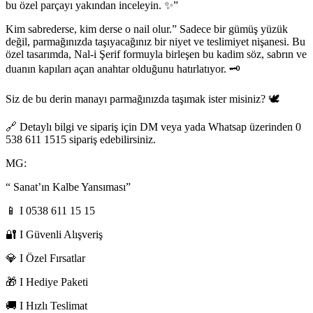
bu özel parçayı yakından inceleyin. ✨”
Kim sabrederse, kim derse o nail olur.” Sadece bir gümüş yüzük
değil, parmağınızda taşıyacağınız bir niyet ve teslimiyet nişanesi. Bu
özel tasarımda, Nal-i Şerif formuyla birleşen bu kadim söz, sabrın ve
duanın kapıları açan anahtar olduğunu hatırlatıyor. 🗝️
Siz de bu derin manayı parmağınızda taşımak ister misiniz? 🕊️
🔗 Detaylı bilgi ve sipariş için DM veya yada Whatsap üzerinden 0
538 611 1515 sipariş edebilirsiniz.
MG:
“ Sanat’ın Kalbe Yansıması”
📱 I 0538 611 15 15
🔐 I Güvenli Alışveriş
💎 I Özel Fırsatlar
🎁 I Hediye Paketi
🚚 I Hızlı Teslimat