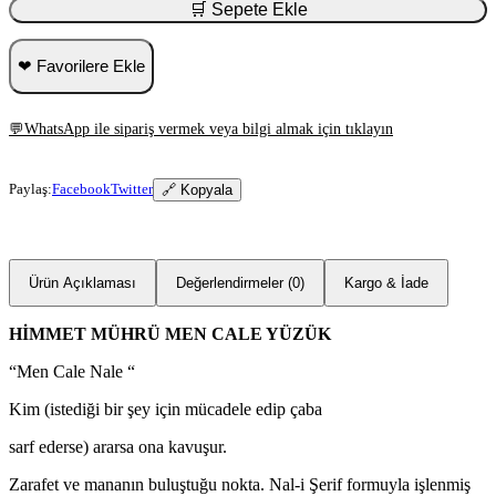
🛒 Sepete Ekle
❤ Favorilere Ekle
💬
WhatsApp ile sipariş vermek veya bilgi almak için tıklayın
Paylaş:
Facebook
Twitter
🔗 Kopyala
Ürün Açıklaması
Değerlendirmeler (0)
Kargo & İade
HİMMET MÜHRÜ MEN CALE YÜZÜK
“Men Cale Nale “
Kim (istediği bir şey için mücadele edip çaba
sarf ederse) ararsa ona kavuşur.
Zarafet ve mananın buluştuğu nokta. Nal-i Şerif formuyla işlenmiş