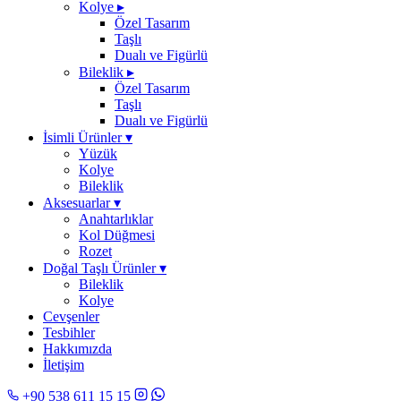
Kolye
▸
Özel Tasarım
Taşlı
Dualı ve Figürlü
Bileklik
▸
Özel Tasarım
Taşlı
Dualı ve Figürlü
İsimli Ürünler
▾
Yüzük
Kolye
Bileklik
Aksesuarlar
▾
Anahtarlıklar
Kol Düğmesi
Rozet
Doğal Taşlı Ürünler
▾
Bileklik
Kolye
Cevşenler
Tesbihler
Hakkımızda
İletişim
+90 538 611 15 15