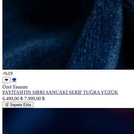
-%19
👁
❤
Özel Tasarım
PAYİTAHTIN SIRRI SANCAKİ ŞERİF TUĞRA YÜZÜK
6.499,00 ₺
7.999,00 ₺
🛒 Sepete Ekle