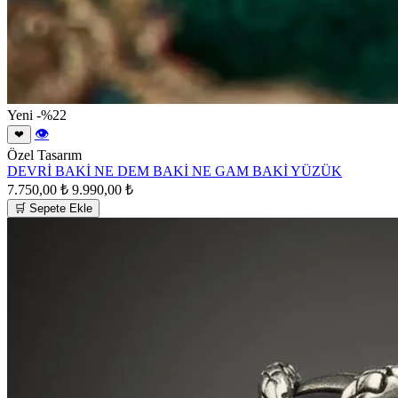
Yeni
-%22
👁
❤
Özel Tasarım
DEVRİ BAKİ NE DEM BAKİ NE GAM BAKİ YÜZÜK
7.750,00 ₺
9.990,00 ₺
🛒 Sepete Ekle