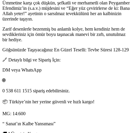
Ümmetine karşı çok düşkün, şefkatli ve merhametli olan Peygamber
Efendimiz’in (s.a.v.) müjdesini ve “Eğer yüz çevirirlerse de ki: Bana
Allah yeter!” ayetinin o sarsılmaz tevekkülünü her an kalbinizin
üzerinde taşıyın.
Zarif desenlerle bezenmiş bu anlamlı kolye, hem kendiniz hem de
sevdikleriniz için ömür boyu taşınacak manevi bir zırh, unutulmaz
bir hediye.
Göğsünüzde Taşıyacağınız En Güzel Teselli: Tevbe Süresi 128-129
🔗 Detaylı bilgi ve Sipariş İçin:
DM veya WhatsApp
🌐
0 538 611 1515 sipariş edebilirsiniz.
📦 Türkiye’nin her yerine güvenli ve hızlı kargo!
MG: 14:600
“ Sanat’ın Kalbe Yansıması”