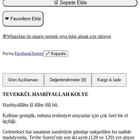
🛒 Sepete Ekle
❤ Favorilere Ekle
💬
WhatsApp ile sipariş vermek veya bilgi almak için tıklayın
Paylaş:
Facebook
Twitter
🔗 Kopyala
Ürün Açıklaması
Değerlendirmeler (0)
Kargo & İade
TEVEKKÜL HASBİYALLAH KOLYE
Hasbiyallâhu lâ ilâhe illâ hû.
Kalbine genişlik, ruhuna teslimiyet arayanlar için çok özel bir el
işçiliği.
Geleneksel hat sanatının zarafetiyle gümüşe nakşedilen bu nadide
madalyonda, Tevbe Suresi’nin son iki ayeti (128 ve 129) yer alıyor.