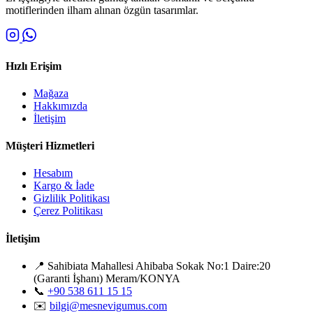
motiflerinden ilham alınan özgün tasarımlar.
Hızlı Erişim
Mağaza
Hakkımızda
İletişim
Müşteri Hizmetleri
Hesabım
Kargo & İade
Gizlilik Politikası
Çerez Politikası
İletişim
📍
Sahibiata Mahallesi Ahibaba Sokak No:1 Daire:20
(Garanti İşhanı) Meram/KONYA
📞
+90 538 611 15 15
✉️
bilgi@mesnevigumus.com