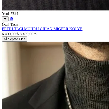
Yeni
-%24
👁
❤
Özel Tasarım
FETİH TACI MÜHRÜ CİHAN MİĞFER KOLYE
6.490,00 ₺
8.499,00 ₺
🛒 Sepete Ekle