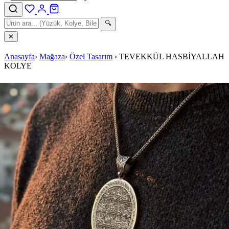
🔍
✕
Anasayfa
›
Mağaza
›
Özel Tasarım
›
TEVEKKÜL HASBİYALLAH
KOLYE