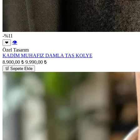
-%11
👁
❤
Özel Tasarım
KADİM MUHAFIZ DAMLA TAŞ KOLYE
8.900,00 ₺
9.990,00 ₺
🛒 Sepete Ekle