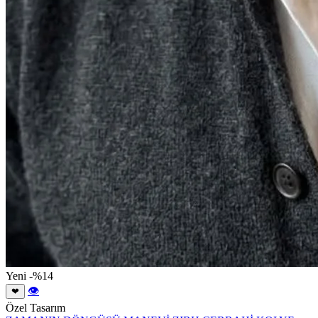
Yeni
-%14
👁
❤
Özel Tasarım