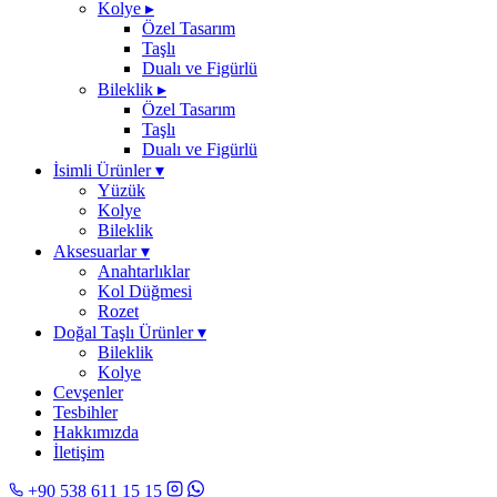
Kolye
▸
Özel Tasarım
Taşlı
Dualı ve Figürlü
Bileklik
▸
Özel Tasarım
Taşlı
Dualı ve Figürlü
İsimli Ürünler
▾
Yüzük
Kolye
Bileklik
Aksesuarlar
▾
Anahtarlıklar
Kol Düğmesi
Rozet
Doğal Taşlı Ürünler
▾
Bileklik
Kolye
Cevşenler
Tesbihler
Hakkımızda
İletişim
+90 538 611 15 15