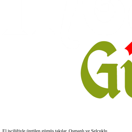
El işçiliğiyle üretilen gümüş takılar. Osmanlı ve Selçuklu