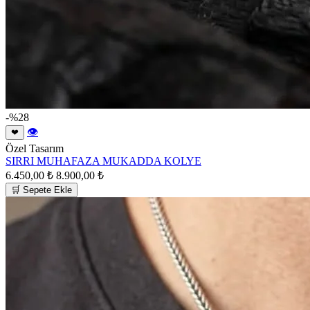
-%28
👁
❤
Özel Tasarım
SIRRI MUHAFAZA MUKADDA KOLYE
6.450,00 ₺
8.900,00 ₺
🛒 Sepete Ekle