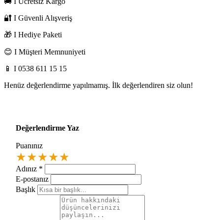
🚚 I Ücretsiz Kargo
🔐 I Güvenli Alışveriş
🎁 I Hediye Paketi
😊 I Müşteri Memnuniyeti
📱 I 0538 611 15 15
Henüz değerlendirme yapılmamış. İlk değerlendiren siz olun!
Değerlendirme Yaz
Puanınız
★
★
★
★
★
Adınız
*
E-postanız
Başlık