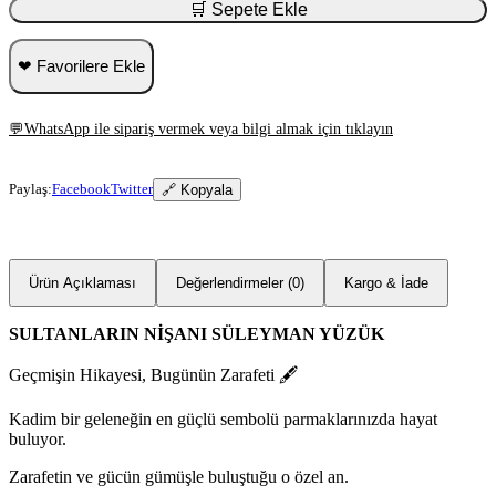
🛒 Sepete Ekle
❤ Favorilere Ekle
💬
WhatsApp ile sipariş vermek veya bilgi almak için tıklayın
Paylaş:
Facebook
Twitter
🔗 Kopyala
Ürün Açıklaması
Değerlendirmeler (0)
Kargo & İade
SULTANLARIN NİŞANI SÜLEYMAN YÜZÜK
Geçmişin Hikayesi, Bugünün Zarafeti 🖋️
Kadim bir geleneğin en güçlü sembolü parmaklarınızda hayat
buluyor.
Zarafetin ve gücün gümüşle buluştuğu o özel an.