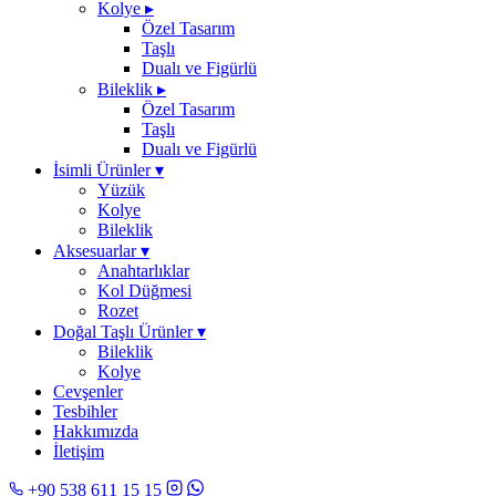
Kolye
▸
Özel Tasarım
Taşlı
Dualı ve Figürlü
Bileklik
▸
Özel Tasarım
Taşlı
Dualı ve Figürlü
İsimli Ürünler
▾
Yüzük
Kolye
Bileklik
Aksesuarlar
▾
Anahtarlıklar
Kol Düğmesi
Rozet
Doğal Taşlı Ürünler
▾
Bileklik
Kolye
Cevşenler
Tesbihler
Hakkımızda
İletişim
+90 538 611 15 15