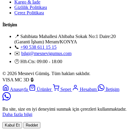
Kargo & İade
Gizlilik Politikası
Çerez Politikası
İletişim
📍
Sahibiata Mahallesi Ahibaba Sokak No:1 Daire:20
(Garanti İşhanı) Meram/KONYA
📞
+90 538 611 15 15
✉️
bilgi@mesnevigumus.com
🕐
Hft-Cts: 09:00 - 18:00
© 2026 Mesnevi Gümüş. Tüm hakları saklıdır.
VISA
MC
3D
🔒
Anasayfa
Ürünler
Sepet
Hesabım
İletişim
Bu site, size en iyi deneyimi sunmak için çerezleri kullanmaktadır.
Daha fazla bilgi
Kabul Et
Reddet