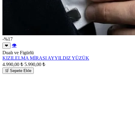
-%17
👁
❤
Dualı ve Figürlü
KIZILELMA MİRASI AYYILDIZ YÜZÜK
4.990,00 ₺
5.990,00 ₺
🛒 Sepete Ekle