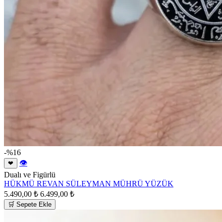
-%16
👁
❤
Dualı ve Figürlü
HÜKMÜ REVAN SÜLEYMAN MÜHRÜ YÜZÜK
5.490,00 ₺
6.499,00 ₺
🛒 Sepete Ekle