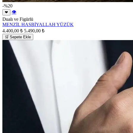
-%20
👁
❤
Dualı ve Figürlü
MENZİL HASBİYALLAH YÜZÜK
4.400,00 ₺
5.490,00 ₺
🛒 Sepete Ekle