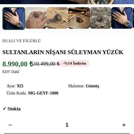
DUALI VE FIGÜRLÜ
SULTANLARIN NİŞANI SÜLEYMAN YÜZÜK
8.990,00 ₺
10.499,00 ₺
-%14 İndirim
KDV Dahil
Ayar:
925
Malzeme:
Gümüş
Ürün Kodu:
MG-GEYF-1000
✓ Stokta
−
+