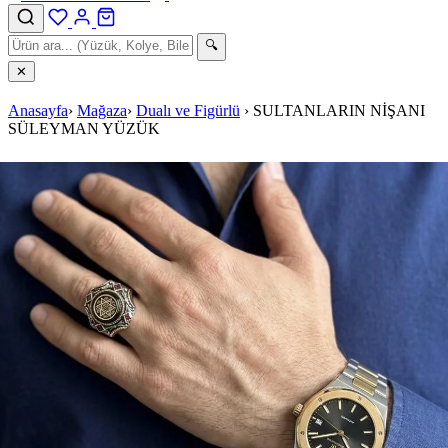
🔍
✕
Anasayfa
›
Mağaza
›
Dualı ve Figürlü
›
SULTANLARIN NİŞANI
SÜLEYMAN YÜZÜK