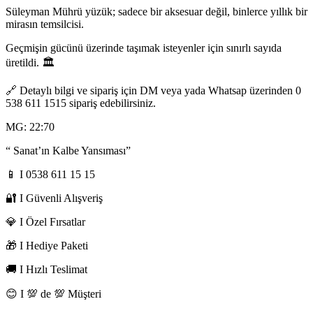
Süleyman Mührü yüzük; sadece bir aksesuar değil, binlerce yıllık bir
mirasın temsilcisi.
Geçmişin gücünü üzerinde taşımak isteyenler için sınırlı sayıda
üretildi. 🏛️
🔗 Detaylı bilgi ve sipariş için DM veya yada Whatsap üzerinden 0
538 611 1515 sipariş edebilirsiniz.
MG: 22:70
“ Sanat’ın Kalbe Yansıması”
📱 I 0538 611 15 15
🔐 I Güvenli Alışveriş
💎 I Özel Fırsatlar
🎁 I Hediye Paketi
🚚 I Hızlı Teslimat
😊 I 💯 de 💯 Müşteri