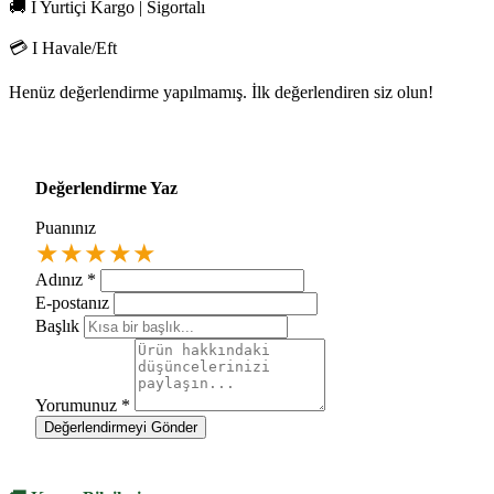
🚚 I Yurtiçi Kargo | Sigortalı
💳 I Havale/Eft
Henüz değerlendirme yapılmamış. İlk değerlendiren siz olun!
Değerlendirme Yaz
Puanınız
★
★
★
★
★
Adınız
*
E-postanız
Başlık
Yorumunuz
*
Değerlendirmeyi Gönder