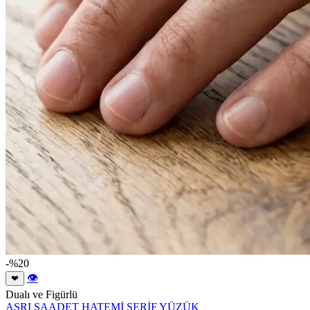
-%20
👁
❤
Dualı ve Figürlü
ASRI SAADET HATEMİ ŞERİF YÜZÜK