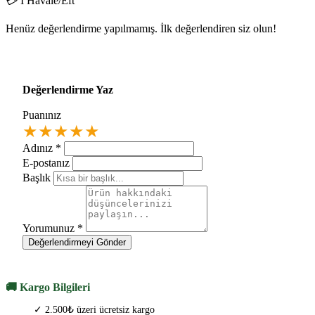
💳 I Havale/Eft
Henüz değerlendirme yapılmamış. İlk değerlendiren siz olun!
Değerlendirme Yaz
Puanınız
★
★
★
★
★
Adınız
*
E-postanız
Başlık
Yorumunuz
*
Değerlendirmeyi Gönder
🚚 Kargo Bilgileri
✓ 2.500₺ üzeri ücretsiz kargo