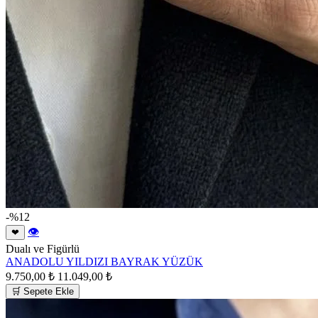
-%12
👁
❤
Dualı ve Figürlü
ANADOLU YILDIZI BAYRAK YÜZÜK
9.750,00 ₺
11.049,00 ₺
🛒 Sepete Ekle