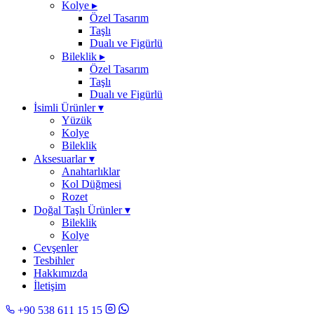
Kolye
▸
Özel Tasarım
Taşlı
Dualı ve Figürlü
Bileklik
▸
Özel Tasarım
Taşlı
Dualı ve Figürlü
İsimli Ürünler
▾
Yüzük
Kolye
Bileklik
Aksesuarlar
▾
Anahtarlıklar
Kol Düğmesi
Rozet
Doğal Taşlı Ürünler
▾
Bileklik
Kolye
Cevşenler
Tesbihler
Hakkımızda
İletişim
+90 538 611 15 15