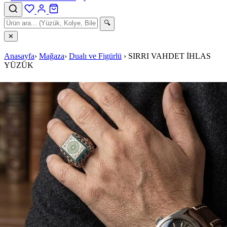
🔍
✕
Anasayfa
›
Mağaza
›
Dualı ve Figürlü
›
SIRRI VAHDET İHLAS
YÜZÜK