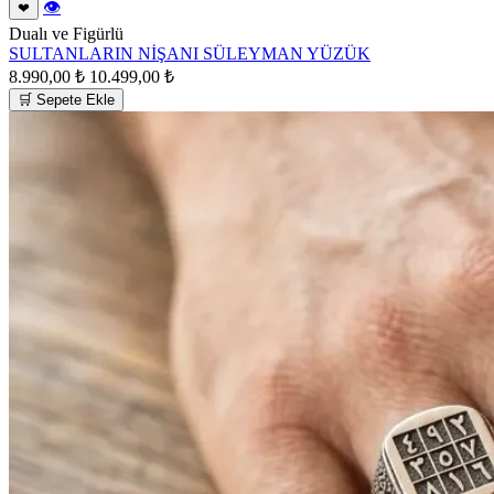
👁
❤
Dualı ve Figürlü
SULTANLARIN NİŞANI SÜLEYMAN YÜZÜK
8.990,00 ₺
10.499,00 ₺
🛒 Sepete Ekle