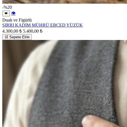
-%20
👁
❤
Dualı ve Figürlü
SIRRI KADİM MÜHRÜ EBCED YÜZÜK
4.300,00 ₺
5.400,00 ₺
🛒 Sepete Ekle