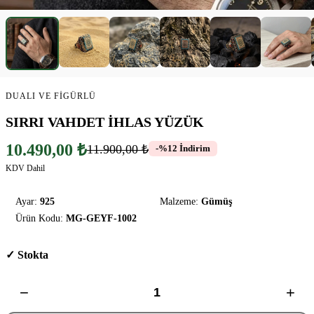
DUALI VE FIGÜRLÜ
SIRRI VAHDET İHLAS YÜZÜK
10.490,00 ₺
11.900,00 ₺
-%12 İndirim
KDV Dahil
Ayar:
925
Malzeme:
Gümüş
Ürün Kodu:
MG-GEYF-1002
✓ Stokta
−
+