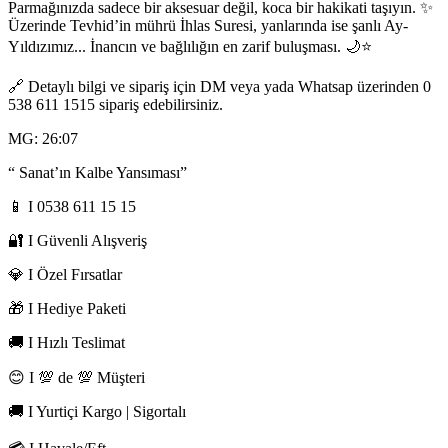
Parmağınızda sadece bir aksesuar değil, koca bir hakikati taşıyın. ✨
Üzerinde Tevhid’in mührü İhlas Suresi, yanlarında ise şanlı Ay-
Yıldızımız... İnancın ve bağlılığın en zarif buluşması. 🌙⭐
🔗 Detaylı bilgi ve sipariş için DM veya yada Whatsap üzerinden 0
538 611 1515 sipariş edebilirsiniz.
MG: 26:07
“ Sanat’ın Kalbe Yansıması”
📱 I 0538 611 15 15
🔐 I Güvenli Alışveriş
💎 I Özel Fırsatlar
🎁 I Hediye Paketi
🚚 I Hızlı Teslimat
😊 I 💯 de 💯 Müşteri
🚚 I Yurtiçi Kargo | Sigortalı