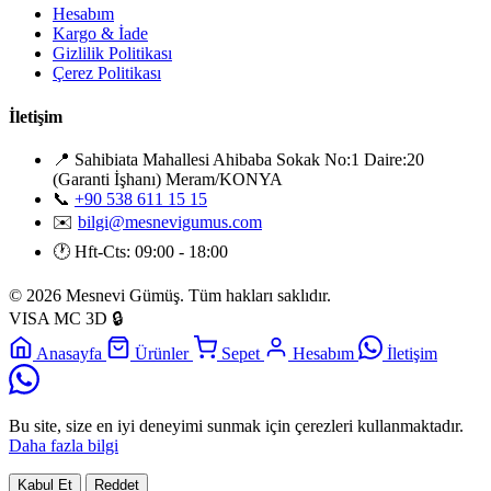
Hesabım
Kargo & İade
Gizlilik Politikası
Çerez Politikası
İletişim
📍
Sahibiata Mahallesi Ahibaba Sokak No:1 Daire:20
(Garanti İşhanı) Meram/KONYA
📞
+90 538 611 15 15
✉️
bilgi@mesnevigumus.com
🕐
Hft-Cts: 09:00 - 18:00
© 2026 Mesnevi Gümüş. Tüm hakları saklıdır.
VISA
MC
3D
🔒
Anasayfa
Ürünler
Sepet
Hesabım
İletişim
Bu site, size en iyi deneyimi sunmak için çerezleri kullanmaktadır.
Daha fazla bilgi
Kabul Et
Reddet