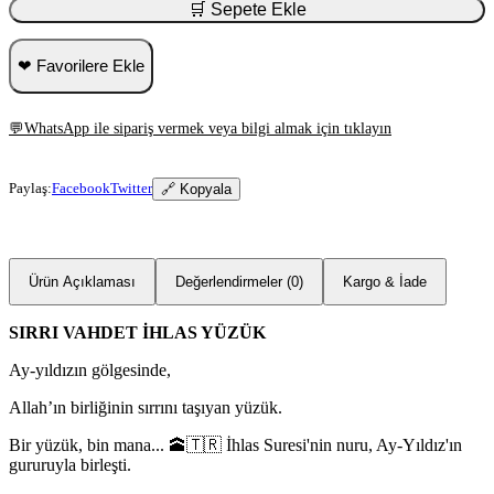
🛒 Sepete Ekle
❤ Favorilere Ekle
💬
WhatsApp ile sipariş vermek veya bilgi almak için tıklayın
Paylaş:
Facebook
Twitter
🔗 Kopyala
Ürün Açıklaması
Değerlendirmeler (0)
Kargo & İade
SIRRI VAHDET İHLAS YÜZÜK
Ay-yıldızın gölgesinde,
Allah’ın birliğinin sırrını taşıyan yüzük.
Bir yüzük, bin mana... 🕋🇹🇷 İhlas Suresi'nin nuru, Ay-Yıldız'ın
gururuyla birleşti.