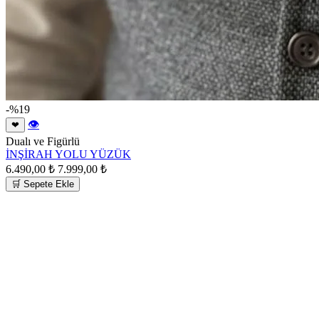
-%19
👁
❤
Dualı ve Figürlü
İNŞİRAH YOLU YÜZÜK
6.490,00 ₺
7.999,00 ₺
🛒 Sepete Ekle