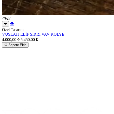
-%27
👁
❤
Özel Tasarım
VUSLATI ELİF SIRRI VAV KOLYE
4.000,00 ₺
5.450,00 ₺
🛒 Sepete Ekle