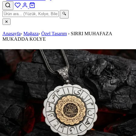
🔍
✕
Anasayfa
›
Mağaza
›
Özel Tasarım
›
SIRRI MUHAFAZA
MUKADDA KOLYE