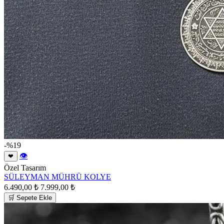
-%19
👁
❤
Özel Tasarım
SÜLEYMAN MÜHRÜ KOLYE
6.490,00 ₺
7.999,00 ₺
🛒 Sepete Ekle