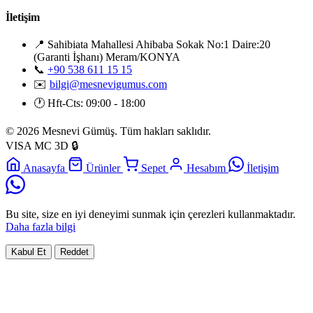
İletişim
📍
Sahibiata Mahallesi Ahibaba Sokak No:1 Daire:20
(Garanti İşhanı) Meram/KONYA
📞
+90 538 611 15 15
✉️
bilgi@mesnevigumus.com
🕐
Hft-Cts: 09:00 - 18:00
© 2026 Mesnevi Gümüş. Tüm hakları saklıdır.
VISA
MC
3D
🔒
Anasayfa
Ürünler
Sepet
Hesabım
İletişim
Bu site, size en iyi deneyimi sunmak için çerezleri kullanmaktadır.
Daha fazla bilgi
Kabul Et
Reddet