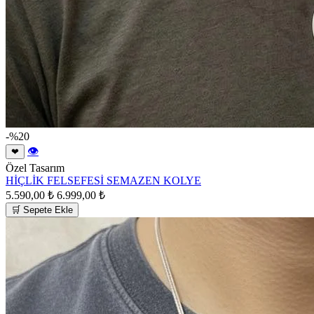
-%20
👁
❤
Özel Tasarım
HİÇLİK FELSEFESİ SEMAZEN KOLYE
5.590,00 ₺
6.999,00 ₺
🛒 Sepete Ekle