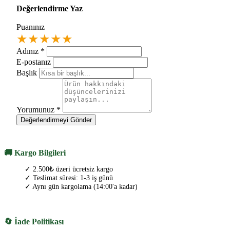
Değerlendirme Yaz
Puanınız
★
★
★
★
★
Adınız
*
E-postanız
Başlık
Yorumunuz
*
Değerlendirmeyi Gönder
🚚 Kargo Bilgileri
✓ 2.500₺ üzeri ücretsiz kargo
✓ Teslimat süresi: 1-3 iş günü
✓ Aynı gün kargolama (14:00'a kadar)
🔄 İade Politikası