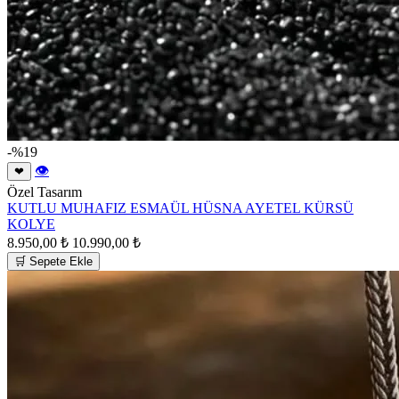
-%19
👁
❤
Özel Tasarım
KUTLU MUHAFIZ ESMAÜL HÜSNA AYETEL KÜRSÜ
KOLYE
8.950,00 ₺
10.990,00 ₺
🛒 Sepete Ekle