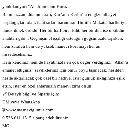
yankılanıyor: “Allah’ım Onu Koru.
Bu muazzam duanın etrafı, Kur’an-ı Kerim’in en gizemli ayet
başlangıçları olan, ilahi sırları barındıran Hurûf-ı Mukatta harfleriyle
ilmek ilmek örüldü. Her bir harf birer kilit, her bir dua ise o kilidin
anahtarı gibi... Geçmişin el işçiliği estetiğini göğsünüzde taşırken,
hem zarafeti hem de yüksek manevi korumayı her an
hissedeceksiniz.
Hem kendiniz hem de hayatınızda en çok değer verdiğiniz, “Allah’a
emanet ettiğiniz” sevdikleriniz için ömür boyu taşınacak, nesilden
nesile aktarılacak çok özel bir hediye. İster günlük şıklığınıza eşlik
etsin, ister en özel anlarınızın manevi zırhı olsun.
🔗 Detaylı bilgi ve Sipariş İçin:
DM veya WhatsApp
🌐 www.mesnevigumus.com
0 538 611 1515 sipariş edebilirsiniz.
MG: