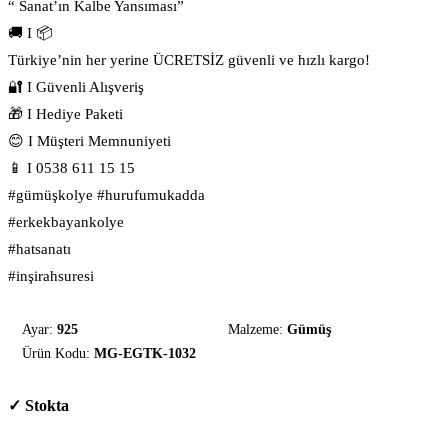
“ Sanat’ın Kalbe Yansıması”
🚚 I 📦
Türkiye’nin her yerine ÜCRETSİZ güvenli ve hızlı kargo!
🔐 I Güvenli Alışveriş
🎁 I Hediye Paketi
😊 I Müşteri Memnuniyeti
📱 I 0538 611 15 15
#gümüşkolye #hurufumukadda
#erkekbayankolye
#hatsanatı
#inşirahsuresi
Ayar:
925
Malzeme:
Gümüş
Ürün Kodu:
MG-EGTK-1032
✓ Stokta