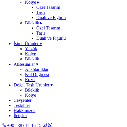
Kolye
▸
Özel Tasarım
Taşlı
Dualı ve Figürlü
Bileklik
▸
Özel Tasarım
Taşlı
Dualı ve Figürlü
İsimli Ürünler
▾
Yüzük
Kolye
Bileklik
Aksesuarlar
▾
Anahtarlıklar
Kol Düğmesi
Rozet
Doğal Taşlı Ürünler
▾
Bileklik
Kolye
Cevşenler
Tesbihler
Hakkımızda
İletişim
+90 538 611 15 15