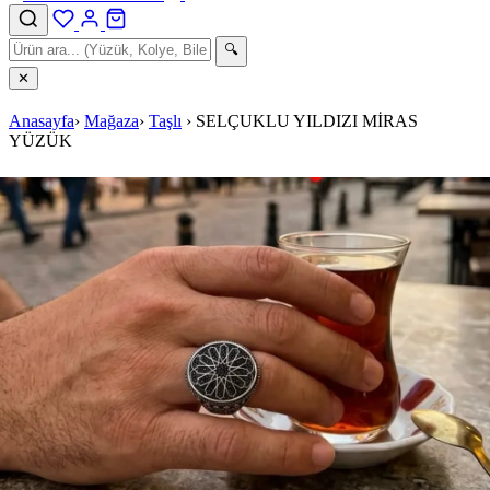
🔍
✕
Anasayfa
›
Mağaza
›
Taşlı
›
SELÇUKLU YILDIZI MİRAS
YÜZÜK