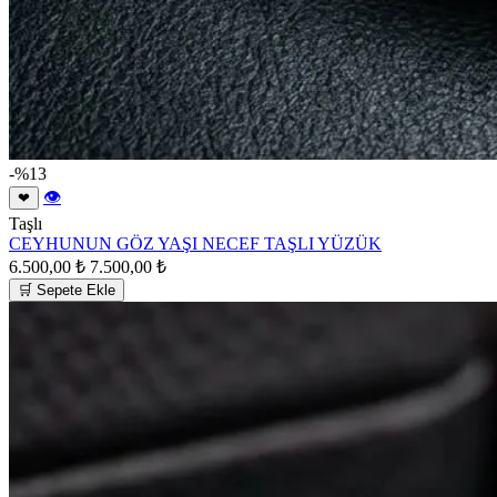
-%13
👁
❤
Taşlı
CEYHUNUN GÖZ YAŞI NECEF TAŞLI YÜZÜK
6.500,00 ₺
7.500,00 ₺
🛒 Sepete Ekle