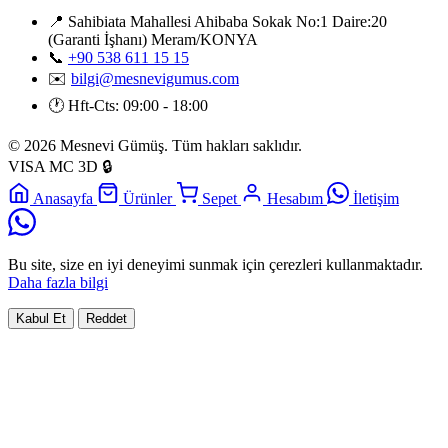
📍
Sahibiata Mahallesi Ahibaba Sokak No:1 Daire:20
(Garanti İşhanı) Meram/KONYA
📞
+90 538 611 15 15
✉️
bilgi@mesnevigumus.com
🕐
Hft-Cts: 09:00 - 18:00
© 2026 Mesnevi Gümüş. Tüm hakları saklıdır.
VISA
MC
3D
🔒
Anasayfa
Ürünler
Sepet
Hesabım
İletişim
Bu site, size en iyi deneyimi sunmak için çerezleri kullanmaktadır.
Daha fazla bilgi
Kabul Et
Reddet