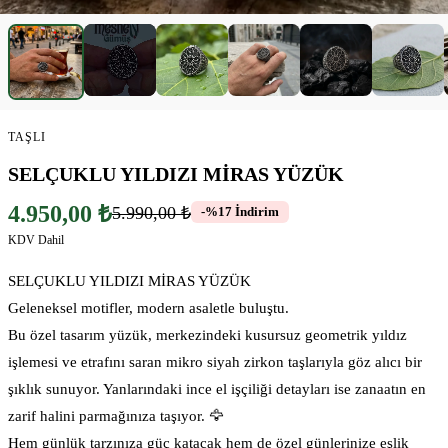
▶
TAŞLI
SELÇUKLU YILDIZI MİRAS YÜZÜK
4.950,00 ₺
5.990,00 ₺
-%17 İndirim
KDV Dahil
SELÇUKLU YILDIZI MİRAS YÜZÜK
Geleneksel motifler, modern asaletle buluştu.
Bu özel tasarım yüzük, merkezindeki kusursuz geometrik yıldız
işlemesi ve etrafını saran mikro siyah zirkon taşlarıyla göz alıcı bir
şıklık sunuyor. Yanlarındaki ince el işçiliği detayları ise zanaatın en
zarif halini parmağınıza taşıyor. 🦅
Hem günlük tarzınıza güç katacak hem de özel günlerinize eşlik