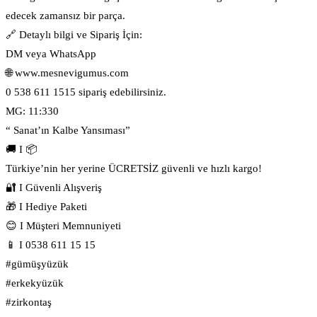
edecek zamansız bir parça.
🔗 Detaylı bilgi ve Sipariş İçin:
DM veya WhatsApp
🌐 www.mesnevigumus.com
0 538 611 1515 sipariş edebilirsiniz.
MG: 11:330
“ Sanat’ın Kalbe Yansıması”
🚚 I 📦
Türkiye’nin her yerine ÜCRETSİZ güvenli ve hızlı kargo!
🔐 I Güvenli Alışveriş
🎁 I Hediye Paketi
😊 I Müşteri Memnuniyeti
📱 I 0538 611 15 15
#gümüşyüzük
#erkekyüzük
#zirkontaş