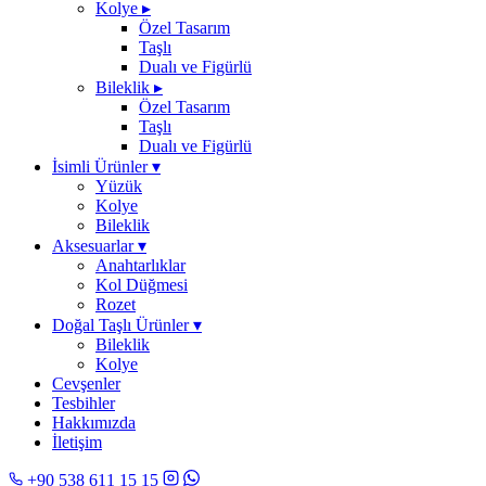
Kolye
▸
Özel Tasarım
Taşlı
Dualı ve Figürlü
Bileklik
▸
Özel Tasarım
Taşlı
Dualı ve Figürlü
İsimli Ürünler
▾
Yüzük
Kolye
Bileklik
Aksesuarlar
▾
Anahtarlıklar
Kol Düğmesi
Rozet
Doğal Taşlı Ürünler
▾
Bileklik
Kolye
Cevşenler
Tesbihler
Hakkımızda
İletişim
+90 538 611 15 15