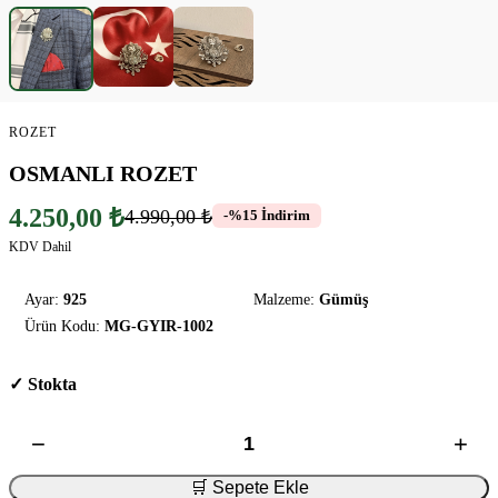
ROZET
OSMANLI ROZET
4.250,00 ₺
4.990,00 ₺
-%15 İndirim
KDV Dahil
Ayar:
925
Malzeme:
Gümüş
Ürün Kodu:
MG-GYIR-1002
✓ Stokta
−
+
🛒 Sepete Ekle