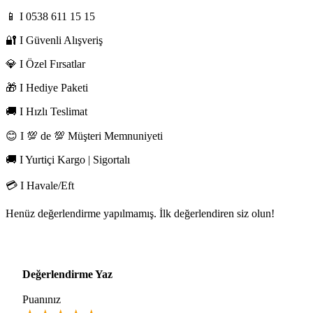
📱 I 0538 611 15 15
🔐 I Güvenli Alışveriş
💎 I Özel Fırsatlar
🎁 I Hediye Paketi
🚚 I Hızlı Teslimat
😊 I 💯 de 💯 Müşteri Memnuniyeti
🚚 I Yurtiçi Kargo | Sigortalı
💳 I Havale/Eft
Henüz değerlendirme yapılmamış. İlk değerlendiren siz olun!
Değerlendirme Yaz
Puanınız