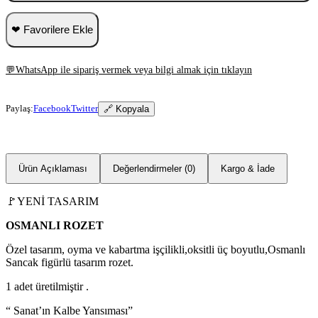
❤ Favorilere Ekle
💬
WhatsApp ile sipariş vermek veya bilgi almak için tıklayın
Paylaş:
Facebook
Twitter
🔗 Kopyala
Ürün Açıklaması
Değerlendirmeler (0)
Kargo & İade
🚩YENİ TASARIM
OSMANLI ROZET
Özel tasarım, oyma ve kabartma işçilikli,oksitli üç boyutlu,Osmanlı
Sancak figürlü tasarım rozet.
1 adet üretilmiştir .
“ Sanat’ın Kalbe Yansıması”