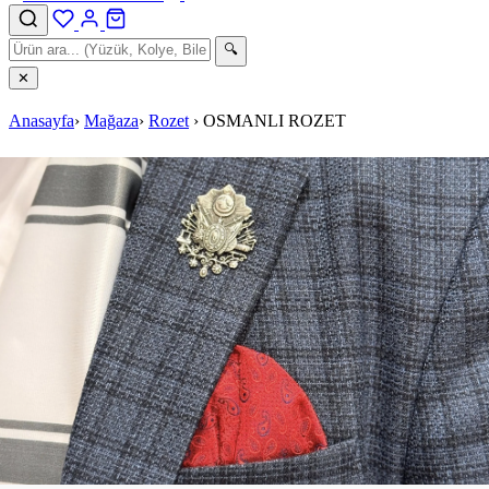
🔍
✕
Anasayfa
›
Mağaza
›
Rozet
›
OSMANLI ROZET