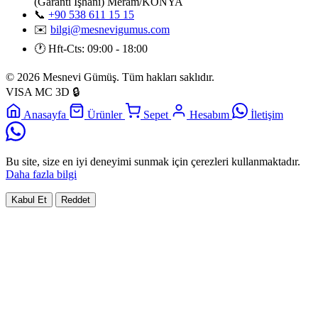
(Garanti İşhanı) Meram/KONYA
📞
+90 538 611 15 15
✉️
bilgi@mesnevigumus.com
🕐
Hft-Cts: 09:00 - 18:00
© 2026 Mesnevi Gümüş. Tüm hakları saklıdır.
VISA
MC
3D
🔒
Anasayfa
Ürünler
Sepet
Hesabım
İletişim
Bu site, size en iyi deneyimi sunmak için çerezleri kullanmaktadır.
Daha fazla bilgi
Kabul Et
Reddet