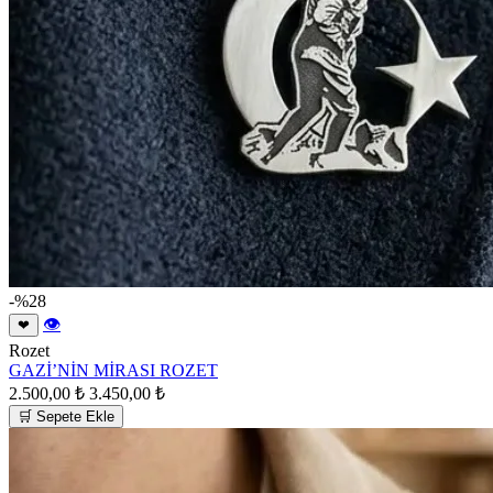
-%28
👁
❤
Rozet
GAZİ’NİN MİRASI ROZET
2.500,00 ₺
3.450,00 ₺
🛒 Sepete Ekle