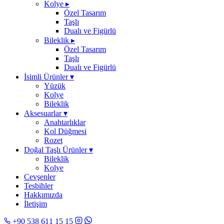
Kolye
▸
Özel Tasarım
Taşlı
Dualı ve Figürlü
Bileklik
▸
Özel Tasarım
Taşlı
Dualı ve Figürlü
İsimli Ürünler
▾
Yüzük
Kolye
Bileklik
Aksesuarlar
▾
Anahtarlıklar
Kol Düğmesi
Rozet
Doğal Taşlı Ürünler
▾
Bileklik
Kolye
Cevşenler
Tesbihler
Hakkımızda
İletişim
+90 538 611 15 15