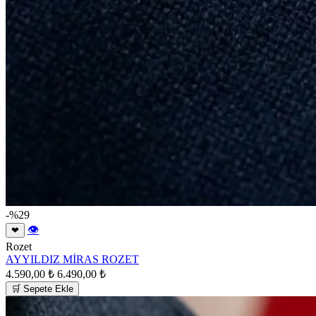
-%29
👁
❤
Rozet
AYYILDIZ MİRAS ROZET
4.590,00 ₺
6.490,00 ₺
🛒 Sepete Ekle