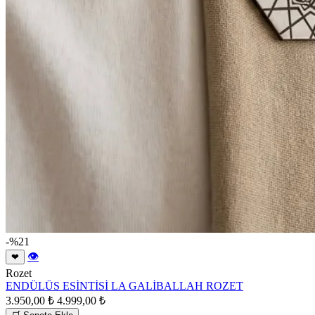
-%21
👁
❤
Rozet
ENDÜLÜS ESİNTİSİ LA GALİBALLAH ROZET
3.950,00 ₺
4.999,00 ₺