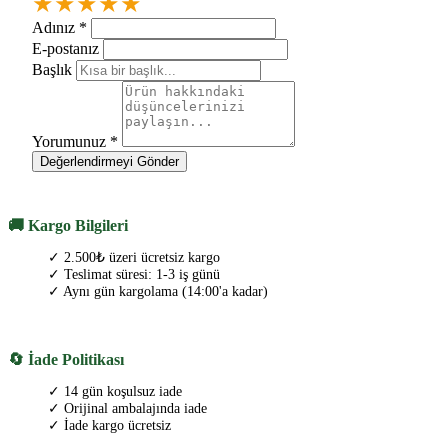
★
★
★
★
★
Adınız
*
E-postanız
Başlık
Yorumunuz
*
Değerlendirmeyi Gönder
🚚 Kargo Bilgileri
✓ 2.500₺ üzeri ücretsiz kargo
✓ Teslimat süresi: 1-3 iş günü
✓ Aynı gün kargolama (14:00'a kadar)
🔄 İade Politikası
✓ 14 gün koşulsuz iade
✓ Orijinal ambalajında iade
✓ İade kargo ücretsiz