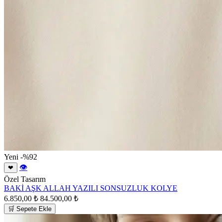
Yeni
-%92
👁
❤
Özel Tasarım
BAKİ AŞK ALLAH YAZILI SONSUZLUK KOLYE
6.850,00 ₺
84.500,00 ₺
🛒 Sepete Ekle