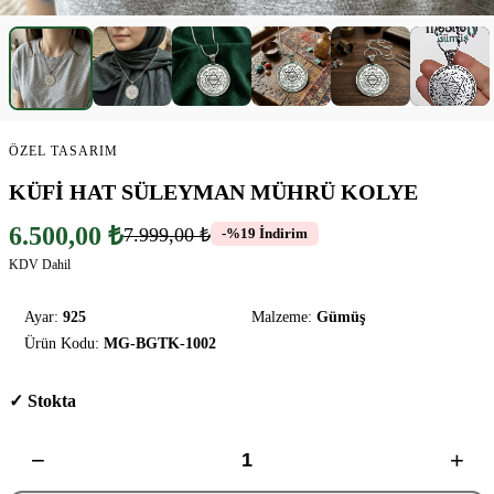
▶
ÖZEL TASARIM
KÜFİ HAT SÜLEYMAN MÜHRÜ KOLYE
6.500,00 ₺
7.999,00 ₺
-%19 İndirim
KDV Dahil
Ayar:
925
Malzeme:
Gümüş
Ürün Kodu:
MG-BGTK-1002
✓ Stokta
−
+