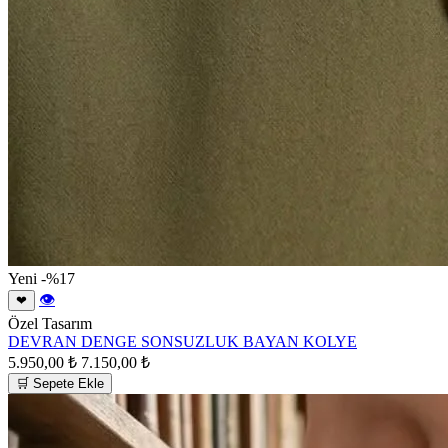
Yeni
-%17
👁
❤
Özel Tasarım
DEVRAN DENGE SONSUZLUK BAYAN KOLYE
5.950,00 ₺
7.150,00 ₺
🛒 Sepete Ekle