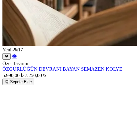
Yeni
-%17
👁
❤
Özel Tasarım
ÖZGÜRLÜĞÜN DEVRANI BAYAN SEMAZEN KOLYE
5.990,00 ₺
7.250,00 ₺
🛒 Sepete Ekle