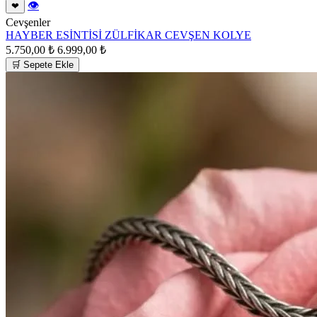
👁
❤
Cevşenler
HAYBER ESİNTİSİ ZÜLFİKAR CEVŞEN KOLYE
5.750,00 ₺
6.999,00 ₺
🛒 Sepete Ekle