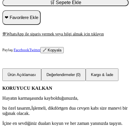
🛒 Sepete Ekle
❤ Favorilere Ekle
💬
WhatsApp ile sipariş vermek veya bilgi almak için tıklayın
Paylaş:
Facebook
Twitter
🔗 Kopyala
Ürün Açıklaması
Değerlendirmeler (0)
Kargo & İade
KORUYUCU KALKAN
Hayatın karmaşasında kaybolduğunuzda,
bu özel tasarım,İşlemeli, dikdörtgen dua cevşen kabı size manevi bir
sığınak olacak.
İçine en sevdiğiniz duaları koyun ve her zaman yanınızda taşıyın.