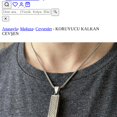
🔍
✕
Anasayfa
›
Mağaza
›
Cevşenler
›
KORUYUCU KALKAN
CEVŞEN