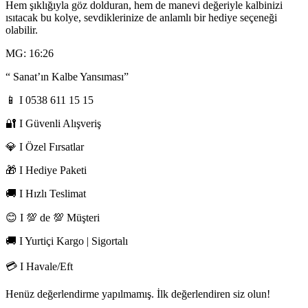
Hem şıklığıyla göz dolduran, hem de manevi değeriyle kalbinizi
ısıtacak bu kolye, sevdiklerinize de anlamlı bir hediye seçeneği
olabilir.
MG: 16:26
“ Sanat’ın Kalbe Yansıması”
📱 I 0538 611 15 15
🔐 I Güvenli Alışveriş
💎 I Özel Fırsatlar
🎁 I Hediye Paketi
🚚 I Hızlı Teslimat
😊 I 💯 de 💯 Müşteri
🚚 I Yurtiçi Kargo | Sigortalı
💳 I Havale/Eft
Henüz değerlendirme yapılmamış. İlk değerlendiren siz olun!