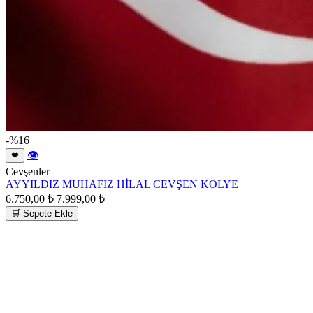
-%16
👁
❤
Cevşenler
AYYILDIZ MUHAFIZ HİLAL CEVŞEN KOLYE
6.750,00 ₺
7.999,00 ₺
🛒 Sepete Ekle