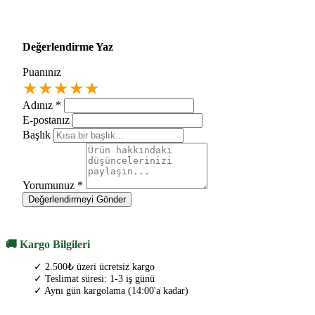
Değerlendirme Yaz
Puanınız
★
★
★
★
★
Adınız
*
E-postanız
Başlık
Yorumunuz
*
Değerlendirmeyi Gönder
🚚 Kargo Bilgileri
✓ 2.500₺ üzeri ücretsiz kargo
✓ Teslimat süresi: 1-3 iş günü
✓ Aynı gün kargolama (14:00'a kadar)