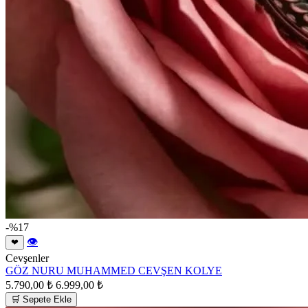
-%17
👁
❤
Cevşenler
GÖZ NURU MUHAMMED CEVŞEN KOLYE
5.790,00 ₺
6.999,00 ₺
🛒 Sepete Ekle