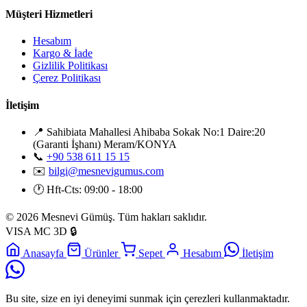
Müşteri Hizmetleri
Hesabım
Kargo & İade
Gizlilik Politikası
Çerez Politikası
İletişim
📍
Sahibiata Mahallesi Ahibaba Sokak No:1 Daire:20
(Garanti İşhanı) Meram/KONYA
📞
+90 538 611 15 15
✉️
bilgi@mesnevigumus.com
🕐
Hft-Cts: 09:00 - 18:00
© 2026 Mesnevi Gümüş. Tüm hakları saklıdır.
VISA
MC
3D
🔒
Anasayfa
Ürünler
Sepet
Hesabım
İletişim
Bu site, size en iyi deneyimi sunmak için çerezleri kullanmaktadır.