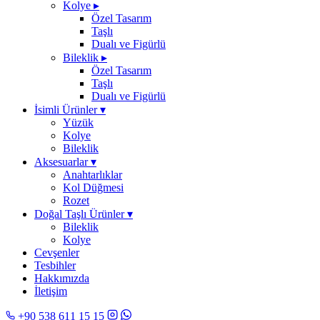
Kolye
▸
Özel Tasarım
Taşlı
Dualı ve Figürlü
Bileklik
▸
Özel Tasarım
Taşlı
Dualı ve Figürlü
İsimli Ürünler
▾
Yüzük
Kolye
Bileklik
Aksesuarlar
▾
Anahtarlıklar
Kol Düğmesi
Rozet
Doğal Taşlı Ürünler
▾
Bileklik
Kolye
Cevşenler
Tesbihler
Hakkımızda
İletişim
+90 538 611 15 15