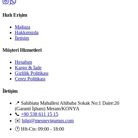
Hızlı Erişim
Mağaza
Hakkımızda
İletişim
Müşteri Hizmetleri
Hesabım
Kargo & İade
Gizlilik Politikası
Çerez Politikası
İletişim
📍
Sahibiata Mahallesi Ahibaba Sokak No:1 Daire:20
(Garanti İşhanı) Meram/KONYA
📞
+90 538 611 15 15
✉️
bilgi@mesnevigumus.com
🕐
Hft-Cts: 09:00 - 18:00