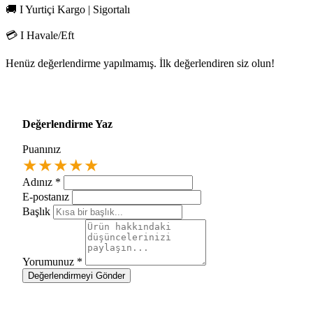
🚚 I Yurtiçi Kargo | Sigortalı
💳 I Havale/Eft
Henüz değerlendirme yapılmamış. İlk değerlendiren siz olun!
Değerlendirme Yaz
Puanınız
★
★
★
★
★
Adınız
*
E-postanız
Başlık
Yorumunuz
*
Değerlendirmeyi Gönder