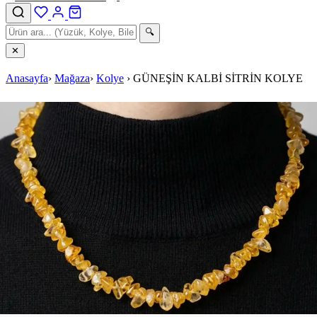
🔍
✕
Anasayfa
›
Mağaza
›
Kolye
›
GÜNEŞİN KALBİ SİTRİN KOLYE