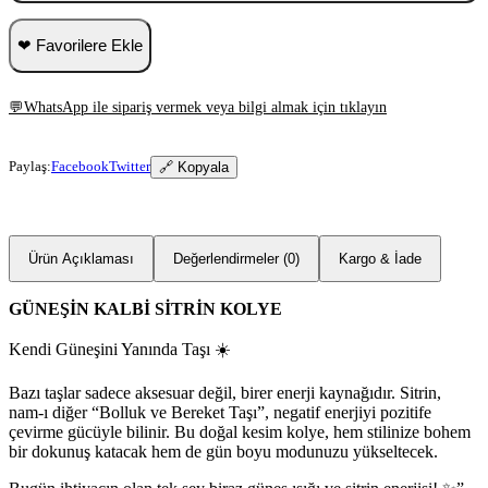
❤ Favorilere Ekle
💬
WhatsApp ile sipariş vermek veya bilgi almak için tıklayın
Paylaş:
Facebook
Twitter
🔗 Kopyala
Ürün Açıklaması
Değerlendirmeler (0)
Kargo & İade
GÜNEŞİN KALBİ SİTRİN KOLYE
Kendi Güneşini Yanında Taşı ☀️
Bazı taşlar sadece aksesuar değil, birer enerji kaynağıdır. Sitrin,
nam-ı diğer “Bolluk ve Bereket Taşı”, negatif enerjiyi pozitife
çevirme gücüyle bilinir. Bu doğal kesim kolye, hem stilinize bohem
bir dokunuş katacak hem de gün boyu modunuzu yükseltecek.