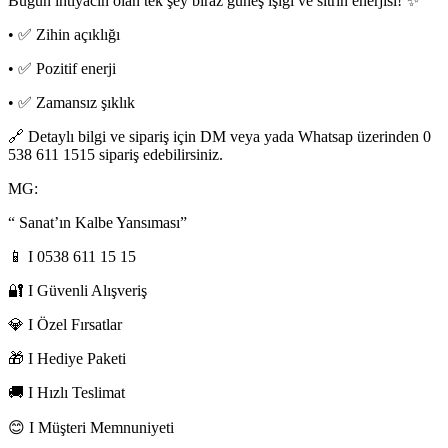
Bugün ihtiyacın olan tek şey biraz güneş ışığı ve sitrin enerjisi! ✨”
• ✅ Zihin açıklığı
• ✅ Pozitif enerji
• ✅ Zamansız şıklık
🔗 Detaylı bilgi ve sipariş için DM veya yada Whatsap üzerinden 0
538 611 1515 sipariş edebilirsiniz.
MG:
“ Sanat’ın Kalbe Yansıması”
📱 I 0538 611 15 15
🔐 I Güvenli Alışveriş
💎 I Özel Fırsatlar
🎁 I Hediye Paketi
🚚 I Hızlı Teslimat
😊 I Müşteri Memnuniyeti