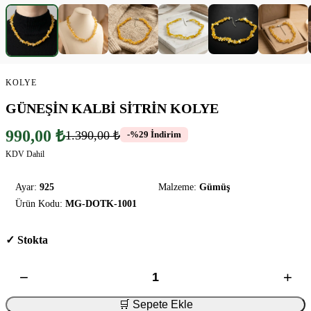
KOLYE
GÜNEŞİN KALBİ SİTRİN KOLYE
990,00 ₺
1.390,00 ₺
-%29 İndirim
KDV Dahil
Ayar:
925
Malzeme:
Gümüş
Ürün Kodu:
MG-DOTK-1001
✓ Stokta
−
+
🛒 Sepete Ekle