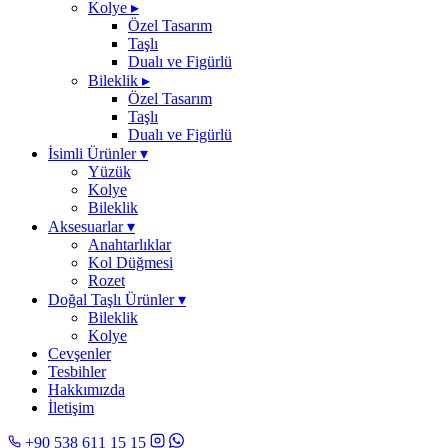
Kolye
▸
Özel Tasarım
Taşlı
Dualı ve Figürlü
Bileklik
▸
Özel Tasarım
Taşlı
Dualı ve Figürlü
İsimli Ürünler
▾
Yüzük
Kolye
Bileklik
Aksesuarlar
▾
Anahtarlıklar
Kol Düğmesi
Rozet
Doğal Taşlı Ürünler
▾
Bileklik
Kolye
Cevşenler
Tesbihler
Hakkımızda
İletişim
+90 538 611 15 15