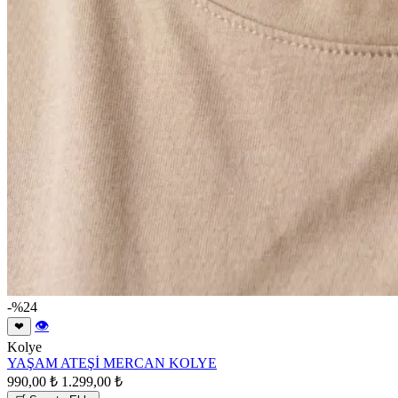
-%24
👁
❤
Kolye
YAŞAM ATEŞİ MERCAN KOLYE
990,00 ₺
1.299,00 ₺