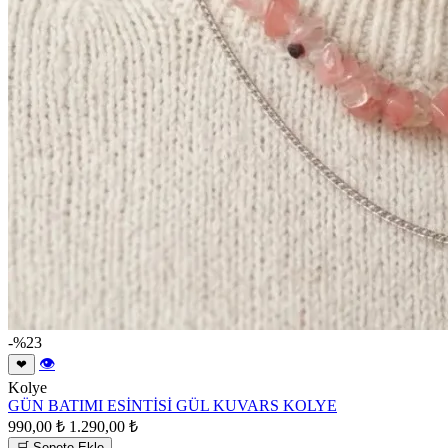
-%23
👁
❤
Kolye
GÜN BATIMI ESİNTİSİ GÜL KUVARS KOLYE
990,00 ₺
1.290,00 ₺
🛒 Sepete Ekle