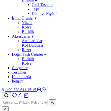
Bileklik
▸
Özel Tasarım
Taşlı
Dualı ve Figürlü
İsimli Ürünler
▾
Yüzük
Kolye
Bileklik
Aksesuarlar
▾
Anahtarlıklar
Kol Düğmesi
Rozet
Doğal Taşlı Ürünler
▾
Bileklik
Kolye
Cevşenler
Tesbihler
Hakkımızda
İletişim
+90 538 611 15 15
🔍
✕