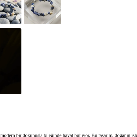
di modern bir dokunuşla bileğinde hayat buluyor. Bu tasarım, doğanın i