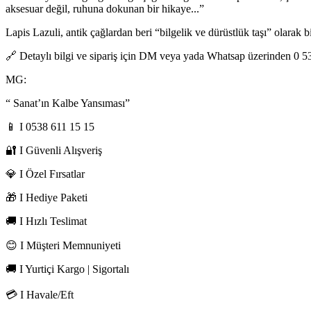
aksesuar değil, ruhuna dokunan bir hikaye...”
Lapis Lazuli, antik çağlardan beri “bilgelik ve dürüstlük taşı” olarak b
🔗 Detaylı bilgi ve sipariş için DM veya yada Whatsap üzerinden 0 538
MG:
“ Sanat’ın Kalbe Yansıması”
📱 I 0538 611 15 15
🔐 I Güvenli Alışveriş
💎 I Özel Fırsatlar
🎁 I Hediye Paketi
🚚 I Hızlı Teslimat
😊 I Müşteri Memnuniyeti
🚚 I Yurtiçi Kargo | Sigortalı
💳 I Havale/Eft