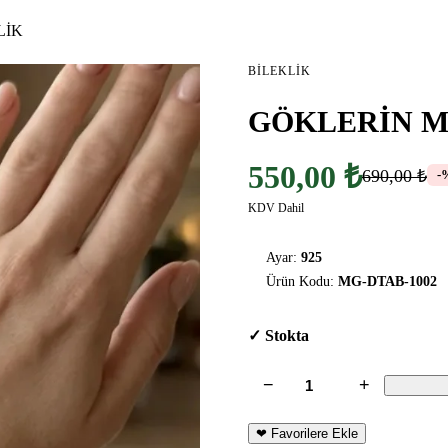
LİK
BILEKLIK
GÖKLERİN Mİ
550,00 ₺
690,00 ₺
-
KDV Dahil
Ayar:
925
Ürün Kodu:
MG-DTAB-1002
✓ Stokta
−
+
❤ Favorilere Ekle