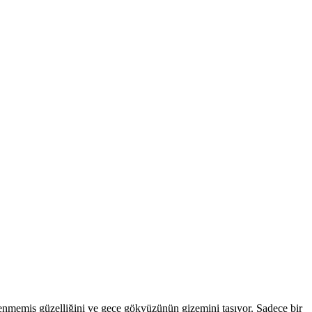
şlenmemiş güzelliğini ve gece gökyüzünün gizemini taşıyor. Sadece bir