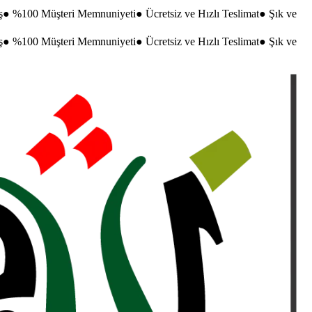
ş
●
%100 Müşteri Memnuniyeti
●
Ücretsiz ve Hızlı Teslimat
●
Şık ve
ş
●
%100 Müşteri Memnuniyeti
●
Ücretsiz ve Hızlı Teslimat
●
Şık ve