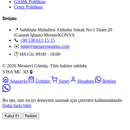
Gizlilik Politikası
Çerez Politikası
İletişim
📍
Sahibiata Mahallesi Ahibaba Sokak No:1 Daire:20
(Garanti İşhanı) Meram/KONYA
📞
+90 538 611 15 15
✉️
bilgi@mesnevigumus.com
🕐
Hft-Cts: 09:00 - 18:00
© 2026 Mesnevi Gümüş. Tüm hakları saklıdır.
VISA
MC
3D
🔒
Anasayfa
Ürünler
Sepet
Hesabım
İletişim
Bu site, size en iyi deneyimi sunmak için çerezleri kullanmaktadır.
Daha fazla bilgi
Kabul Et
Reddet