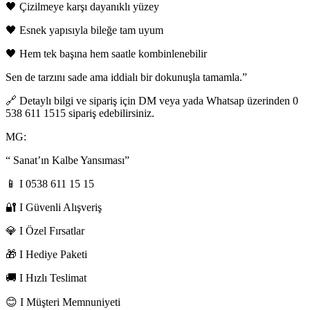
🖤 Çizilmeye karşı dayanıklı yüzey
🖤 Esnek yapısıyla bileğe tam uyum
🖤 Hem tek başına hem saatle kombinlenebilir
Sen de tarzını sade ama iddialı bir dokunuşla tamamla.”
🔗 Detaylı bilgi ve sipariş için DM veya yada Whatsap üzerinden 0
538 611 1515 sipariş edebilirsiniz.
MG:
“ Sanat’ın Kalbe Yansıması”
📱 I 0538 611 15 15
🔐 I Güvenli Alışveriş
💎 I Özel Fırsatlar
🎁 I Hediye Paketi
🚚 I Hızlı Teslimat
😊 I Müşteri Memnuniyeti