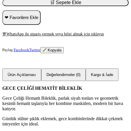
🛒 Sepete Ekle
❤ Favorilere Ekle
💬
WhatsApp ile sipariş vermek veya bilgi almak için tıklayın
Paylaş:
Facebook
Twitter
🔗 Kopyala
Ürün Açıklaması
Değerlendirmeler (0)
Kargo & İade
GECE ÇELİĞİ HEMATİT BİLEKLİK
Gece Çeliği Hematit Bileklik, parlak siyah tonları ve geometrik
kesimli hematit taşlarıyla her kombine maskülen, modern bir hava
katıyor.
Günlük stiline şıklık eklemek, gece kombinlerinde dikkat çekmek
isteyenler için ideal.