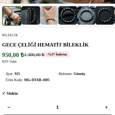
BILEKLIK
GECE ÇELİĞİ HEMATİT BİLEKLİK
950,00 ₺
1.300,00 ₺
-%27 İndirim
KDV Dahil
Ayar:
925
Malzeme:
Gümüş
Ürün Kodu:
MG-DTAB-1005
✓ Stokta
−
+