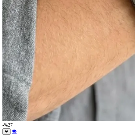
-%27
👁
❤