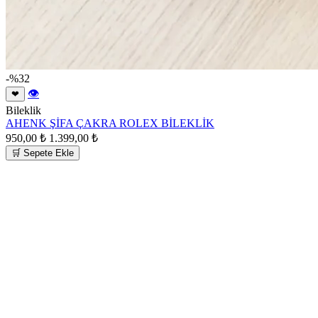
-%32
👁
❤
Bileklik
AHENK ŞİFA ÇAKRA ROLEX BİLEKLİK
950,00 ₺
1.399,00 ₺
🛒 Sepete Ekle