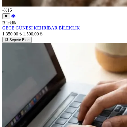
-%15
👁
❤
Bileklik
GECE GÜNEŞİ KEHRİBAR BİLEKLİK
1.350,00 ₺
1.590,00 ₺
🛒 Sepete Ekle