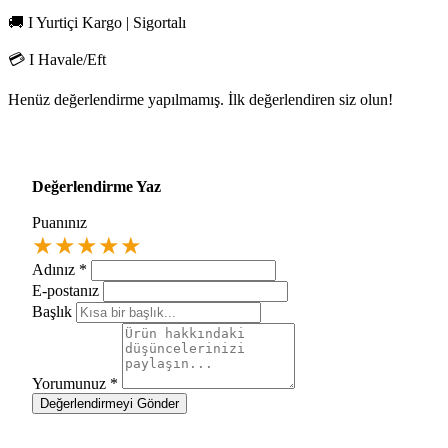
🚚 I Yurtiçi Kargo | Sigortalı
💳 I Havale/Eft
Henüz değerlendirme yapılmamış. İlk değerlendiren siz olun!
Değerlendirme Yaz
Puanınız
★
★
★
★
★
Adınız
*
E-postanız
Başlık
Yorumunuz
*
Değerlendirmeyi Gönder