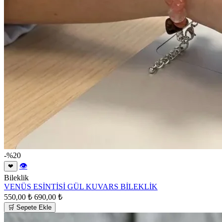
-%20
👁
❤
Bileklik
VENÜS ESİNTİSİ GÜL KUVARS BİLEKLİK
550,00 ₺
690,00 ₺
🛒 Sepete Ekle