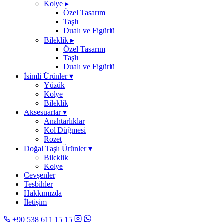
Kolye
▸
Özel Tasarım
Taşlı
Dualı ve Figürlü
Bileklik
▸
Özel Tasarım
Taşlı
Dualı ve Figürlü
İsimli Ürünler
▾
Yüzük
Kolye
Bileklik
Aksesuarlar
▾
Anahtarlıklar
Kol Düğmesi
Rozet
Doğal Taşlı Ürünler
▾
Bileklik
Kolye
Cevşenler
Tesbihler
Hakkımızda
İletişim
+90 538 611 15 15