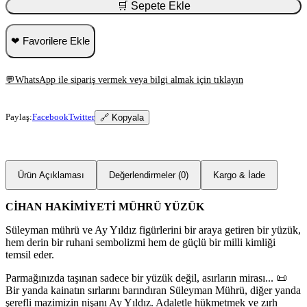
🛒 Sepete Ekle
❤ Favorilere Ekle
💬
WhatsApp ile sipariş vermek veya bilgi almak için tıklayın
Paylaş:
Facebook
Twitter
🔗 Kopyala
Ürün Açıklaması
Değerlendirmeler (0)
Kargo & İade
CİHAN HAKİMİYETİ MÜHRÜ YÜZÜK
Süleyman mührü ve Ay Yıldız figürlerini bir araya getiren bir yüzük,
hem derin bir ruhani sembolizmi hem de güçlü bir milli kimliği
temsil eder.
Parmağınızda taşınan sadece bir yüzük değil, asırların mirası... 📜
Bir yanda kainatın sırlarını barındıran Süleyman Mührü, diğer yanda
şerefli mazimizin nişanı Ay Yıldız. Adaletle hükmetmek ve zırh