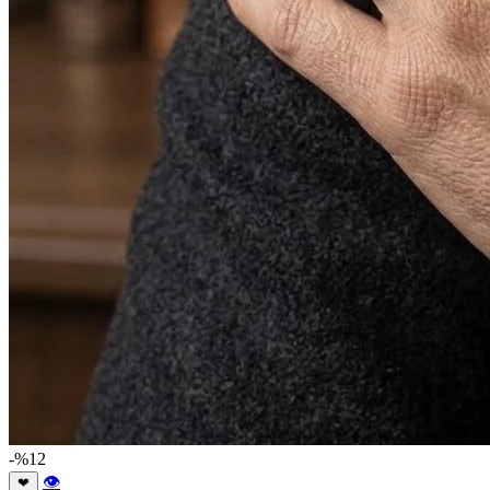
-%12
👁
❤