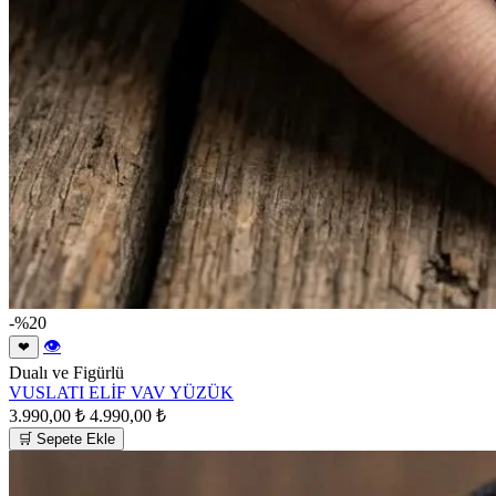
-%20
👁
❤
Dualı ve Figürlü
VUSLATI ELİF VAV YÜZÜK
3.990,00 ₺
4.990,00 ₺
🛒 Sepete Ekle