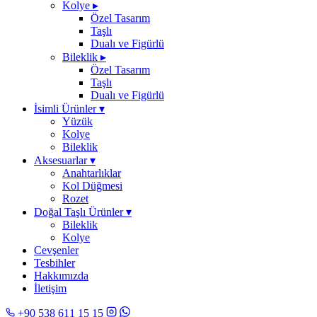
Kolye
▸
Özel Tasarım
Taşlı
Dualı ve Figürlü
Bileklik
▸
Özel Tasarım
Taşlı
Dualı ve Figürlü
İsimli Ürünler
▾
Yüzük
Kolye
Bileklik
Aksesuarlar
▾
Anahtarlıklar
Kol Düğmesi
Rozet
Doğal Taşlı Ürünler
▾
Bileklik
Kolye
Cevşenler
Tesbihler
Hakkımızda
İletişim
+90 538 611 15 15