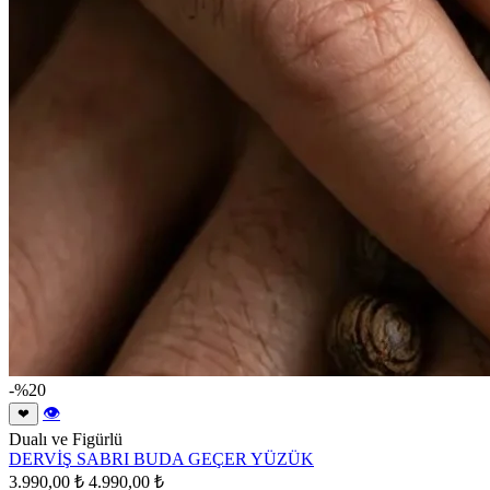
-%20
👁
❤
Dualı ve Figürlü
DERVİŞ SABRI BUDA GEÇER YÜZÜK
3.990,00 ₺
4.990,00 ₺