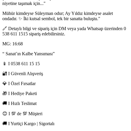
niyetine taşımak için..."
Mühür kimdeyse Süleyman odur; Ay Yıldız kimdeyse asalet
ondadır. ✨ İki kutsal sembol, tek bir sanatta buluştu."
🔗 Detaylı bilgi ve sipariş için DM veya yada Whatsap üzerinden 0
538 611 1515 sipariş edebilirsiniz.
MG: 16:68
“ Sanat’ın Kalbe Yansıması”
📱 I 0538 611 15 15
🔐 I Güvenli Alışveriş
💎 I Özel Fırsatlar
🎁 I Hediye Paketi
🚚 I Hızlı Teslimat
😊 I 💯 de 💯 Müşteri
🚚 I Yurtiçi Kargo | Sigortalı