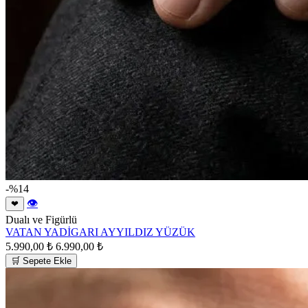
-%14
👁
❤
Dualı ve Figürlü
VATAN YADİGARI AYYILDIZ YÜZÜK
5.990,00 ₺
6.990,00 ₺
🛒 Sepete Ekle