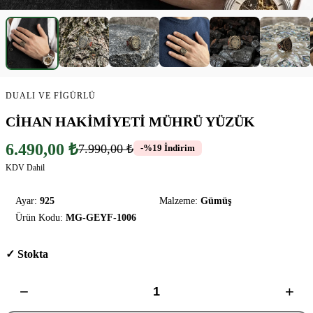
DUALI VE FIGÜRLÜ
CİHAN HAKİMİYETİ MÜHRÜ YÜZÜK
6.490,00 ₺
7.990,00 ₺
-%19 İndirim
KDV Dahil
Ayar:
925
Malzeme:
Gümüş
Ürün Kodu:
MG-GEYF-1006
✓ Stokta
−
+