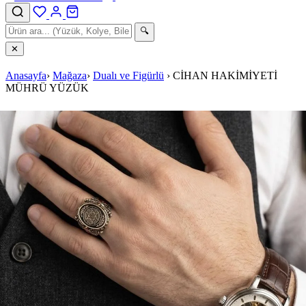
🔍
✕
Anasayfa
›
Mağaza
›
Dualı ve Figürlü
›
CİHAN HAKİMİYETİ
MÜHRÜ YÜZÜK