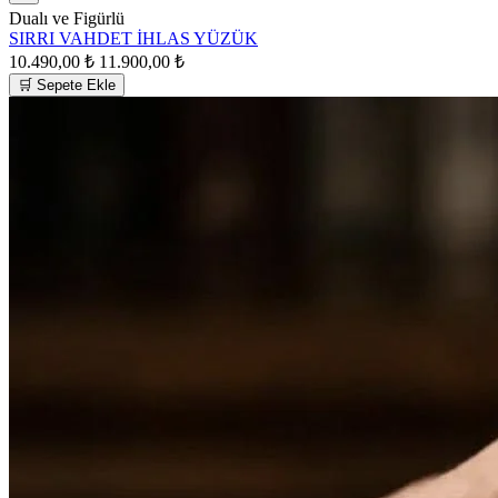
Dualı ve Figürlü
SIRRI VAHDET İHLAS YÜZÜK
10.490,00 ₺
11.900,00 ₺
🛒 Sepete Ekle