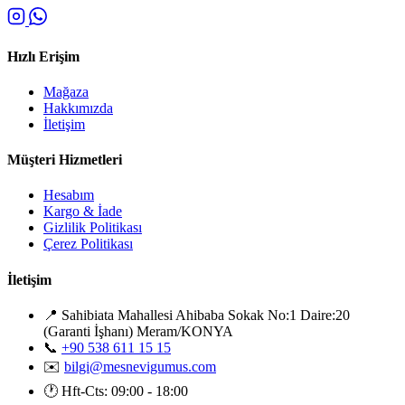
Hızlı Erişim
Mağaza
Hakkımızda
İletişim
Müşteri Hizmetleri
Hesabım
Kargo & İade
Gizlilik Politikası
Çerez Politikası
İletişim
📍
Sahibiata Mahallesi Ahibaba Sokak No:1 Daire:20
(Garanti İşhanı) Meram/KONYA
📞
+90 538 611 15 15
✉️
bilgi@mesnevigumus.com
🕐
Hft-Cts: 09:00 - 18:00