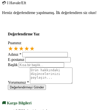
💳 I Havale/Eft
Henüz değerlendirme yapılmamış. İlk değerlendiren siz olun!
Değerlendirme Yaz
Puanınız
★
★
★
★
★
Adınız
*
E-postanız
Başlık
Yorumunuz
*
Değerlendirmeyi Gönder
🚚 Kargo Bilgileri