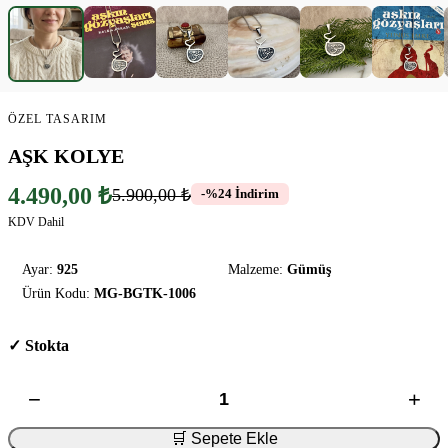
ÖZEL TASARIM
AŞK KOLYE
4.490,00 ₺
5.900,00 ₺
-%24 İndirim
KDV Dahil
Ayar:
925
Malzeme:
Gümüş
Ürün Kodu:
MG-BGTK-1006
✓ Stokta
−
+
🛒 Sepete Ekle