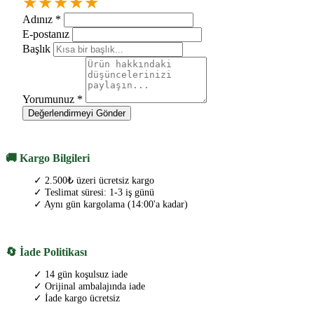
★
★
★
★
★
Adınız
*
E-postanız
Başlık
Yorumunuz
*
Değerlendirmeyi Gönder
🚚 Kargo Bilgileri
✓ 2.500₺ üzeri ücretsiz kargo
✓ Teslimat süresi: 1-3 iş günü
✓ Aynı gün kargolama (14:00'a kadar)
🔄 İade Politikası
✓ 14 gün koşulsuz iade
✓ Orijinal ambalajında iade
✓ İade kargo ücretsiz