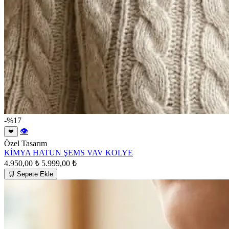
-%17
👁
❤
Özel Tasarım
KİMYA HATUN ŞEMS VAV KOLYE
4.950,00 ₺
5.999,00 ₺
🛒 Sepete Ekle