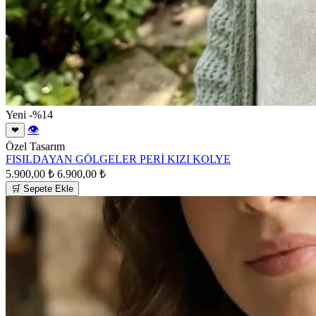
Yeni
-%14
👁
❤
Özel Tasarım
FISILDAYAN GÖLGELER PERİ KIZI KOLYE
5.900,00 ₺
6.900,00 ₺
🛒 Sepete Ekle