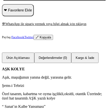
❤ Favorilere Ekle
💬
WhatsApp ile sipariş vermek veya bilgi almak için tıklayın
Paylaş:
Facebook
Twitter
🔗 Kopyala
Ürün Açıklaması
Değerlendirmeler (0)
Kargo & İade
AŞK KOLYE
Aşık, maşuğunun yanına değil, yarasına gelir.
Şems-i Tebrizi
Özel tasarım, kabartma ve oyma işçilikli,oksitli, otantik Üzerinde;
özel hat tasarımlı AŞK yazılı kolye
“ Sanat’ın Kalbe Yansıması”