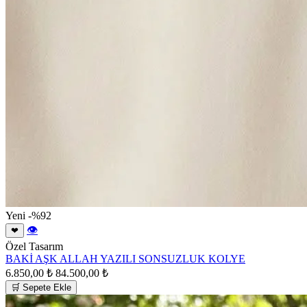
Yeni
-%92
👁
❤
Özel Tasarım
BAKİ AŞK ALLAH YAZILI SONSUZLUK KOLYE
6.850,00 ₺
84.500,00 ₺
🛒 Sepete Ekle