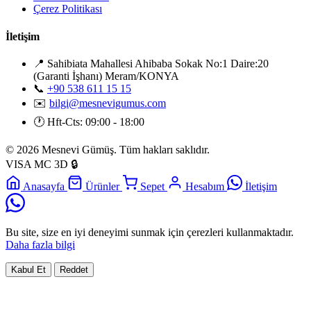
Çerez Politikası
İletişim
📍
Sahibiata Mahallesi Ahibaba Sokak No:1 Daire:20
(Garanti İşhanı) Meram/KONYA
📞
+90 538 611 15 15
✉️
bilgi@mesnevigumus.com
🕐
Hft-Cts: 09:00 - 18:00
© 2026 Mesnevi Gümüş. Tüm hakları saklıdır.
VISA
MC
3D
🔒
Anasayfa
Ürünler
Sepet
Hesabım
İletişim
Bu site, size en iyi deneyimi sunmak için çerezleri kullanmaktadır.
Daha fazla bilgi
Kabul Et
Reddet