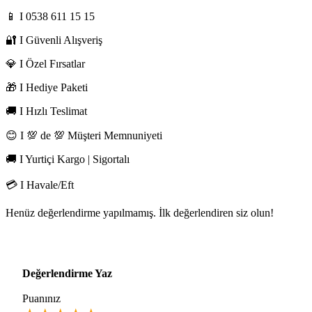
📱 I 0538 611 15 15
🔐 I Güvenli Alışveriş
💎 I Özel Fırsatlar
🎁 I Hediye Paketi
🚚 I Hızlı Teslimat
😊 I 💯 de 💯 Müşteri Memnuniyeti
🚚 I Yurtiçi Kargo | Sigortalı
💳 I Havale/Eft
Henüz değerlendirme yapılmamış. İlk değerlendiren siz olun!
Değerlendirme Yaz
Puanınız