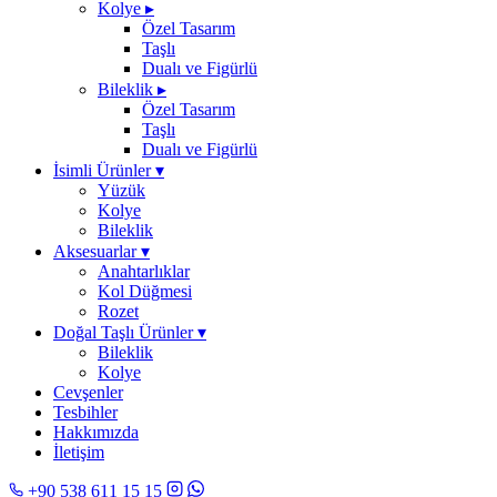
Kolye
▸
Özel Tasarım
Taşlı
Dualı ve Figürlü
Bileklik
▸
Özel Tasarım
Taşlı
Dualı ve Figürlü
İsimli Ürünler
▾
Yüzük
Kolye
Bileklik
Aksesuarlar
▾
Anahtarlıklar
Kol Düğmesi
Rozet
Doğal Taşlı Ürünler
▾
Bileklik
Kolye
Cevşenler
Tesbihler
Hakkımızda
İletişim
+90 538 611 15 15