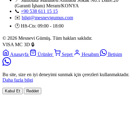
📍
Sahibiata Mahallesi Ahibaba Sokak No:1 Daire:20
(Garanti İşhanı) Meram/KONYA
📞
+90 538 611 15 15
✉️
bilgi@mesnevigumus.com
🕐
Hft-Cts: 09:00 - 18:00
© 2026 Mesnevi Gümüş. Tüm hakları saklıdır.
VISA
MC
3D
🔒
Anasayfa
Ürünler
Sepet
Hesabım
İletişim
Bu site, size en iyi deneyimi sunmak için çerezleri kullanmaktadır.
Daha fazla bilgi
Kabul Et
Reddet