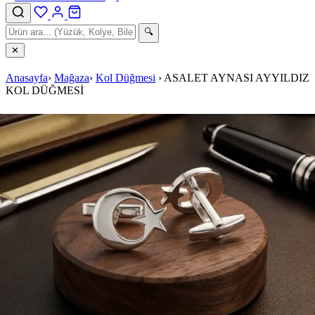
🔍
✕
Anasayfa
›
Mağaza
›
Kol Düğmesi
›
ASALET AYNASI AYYILDIZ
KOL DÜĞMESİ