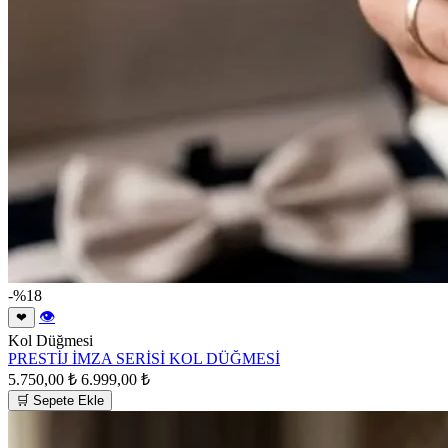
-%18
👁
❤
Kol Düğmesi
PRESTİJ İMZA SERİSİ KOL DÜĞMESİ
5.750,00 ₺
6.999,00 ₺
🛒 Sepete Ekle