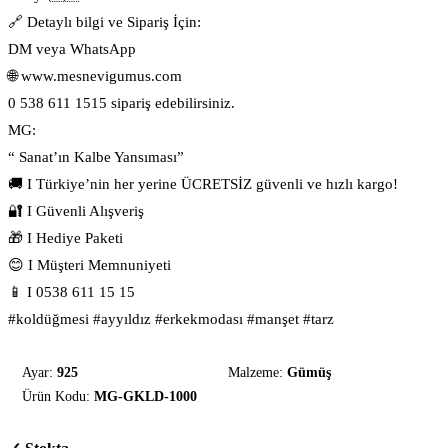
🔗 Detaylı bilgi ve Sipariş İçin:
DM veya WhatsApp
🌐 www.mesnevigumus.com
0 538 611 1515 sipariş edebilirsiniz.
MG:
“ Sanat’ın Kalbe Yansıması”
🚚 I Türkiye’nin her yerine ÜCRETSİZ güvenli ve hızlı kargo!
🔐 I Güvenli Alışveriş
🎁 I Hediye Paketi
😊 I Müşteri Memnuniyeti
📱 I 0538 611 15 15
#koldüğmesi #ayyıldız #erkekmodası #manşet #tarz
Ayar:
925
Malzeme:
Gümüş
Ürün Kodu:
MG-GKLD-1000