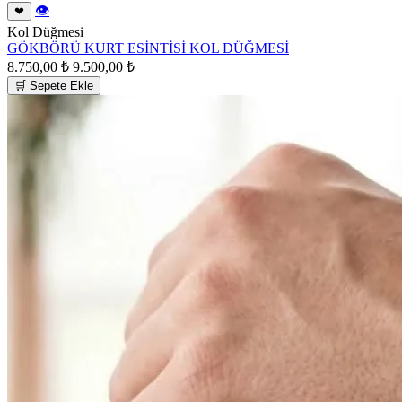
👁
❤
Kol Düğmesi
GÖKBÖRÜ KURT ESİNTİSİ KOL DÜĞMESİ
8.750,00 ₺
9.500,00 ₺
🛒 Sepete Ekle