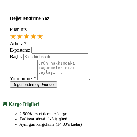
Değerlendirme Yaz
Puanınız
★
★
★
★
★
Adınız
*
E-postanız
Başlık
Yorumunuz
*
Değerlendirmeyi Gönder
🚚 Kargo Bilgileri
✓ 2.500₺ üzeri ücretsiz kargo
✓ Teslimat süresi: 1-3 iş günü
✓ Aynı gün kargolama (14:00'a kadar)