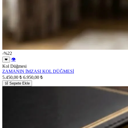
-%22
👁
❤
Kol Düğmesi
ZAMANIN İMZASI KOL DÜĞMESİ
5.450,00 ₺
6.950,00 ₺
🛒 Sepete Ekle