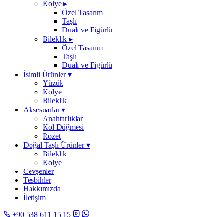
Kolye
▸
Özel Tasarım
Taşlı
Dualı ve Figürlü
Bileklik
▸
Özel Tasarım
Taşlı
Dualı ve Figürlü
İsimli Ürünler
▾
Yüzük
Kolye
Bileklik
Aksesuarlar
▾
Anahtarlıklar
Kol Düğmesi
Rozet
Doğal Taşlı Ürünler
▾
Bileklik
Kolye
Cevşenler
Tesbihler
Hakkımızda
İletişim
+90 538 611 15 15